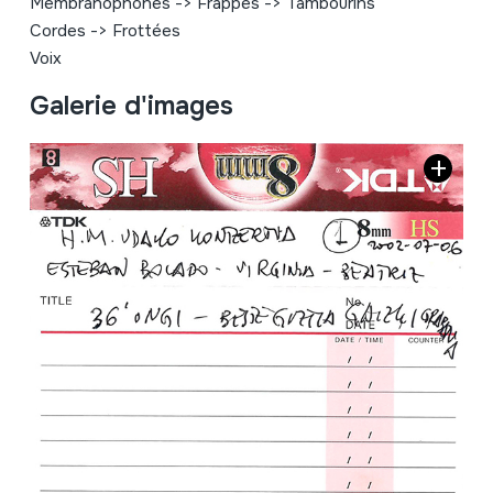
Membranophones
->
Frappés
->
Tambourins
Cordes
->
Frottées
Voix
Galerie d'images