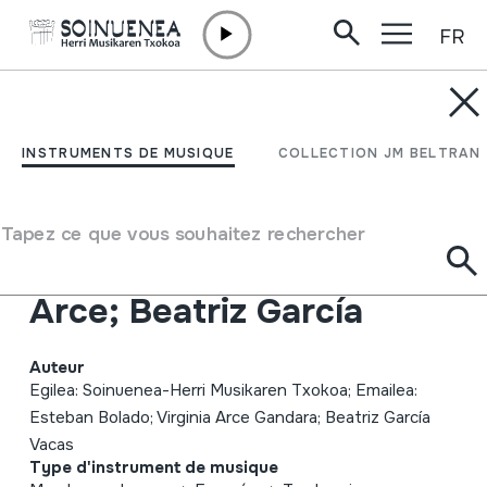
FR
Aller directement au contenu
INSTRUMENTS DE MUSIQUE
HM Udako kontzertua;
INSTRUMENTS DE MUSIQUE
COLLECTION JM BELTRAN
2002-07-06; Oiartzun;
Herri Musikaren Txokoa;
Tapez ce que vous souhaitez rechercher
Esteban Bolado; Virginia
Arce; Beatriz García
Auteur
Egilea: Soinuenea-Herri Musikaren Txokoa; Emailea:
Esteban Bolado; Virginia Arce Gandara; Beatriz García
Vacas
Type d'instrument de musique