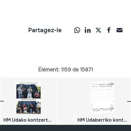
Partagez-le
Élément: 1159 de 15871
HM Udako kontzertua; 2005-07-02; Oiartzun; Herri Musikaren Txokoa; Juan Arriola; Juanjo Otxandorena; Otazu Sagardotegiko irudiak; Galandum Galundaina; (Portugal); DIGITALA
HM Udaberriko kontzertua; 2002-06-01; Oiartzun; Herri Musikaren Txokoa; Arozenatarrak; Orquestina TURRUNTÉS