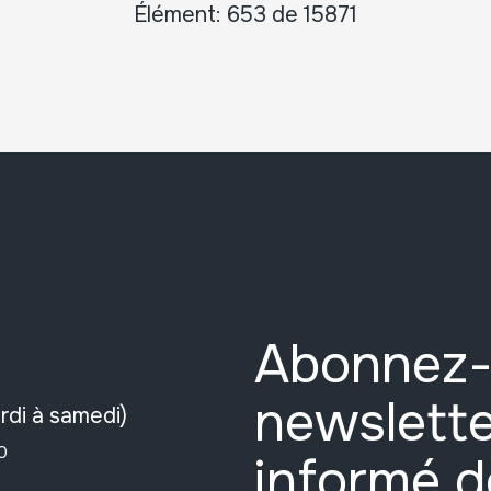
Élément: 653 de 15871
Abonnez-
newslette
rdi à samedi)
0
informé d