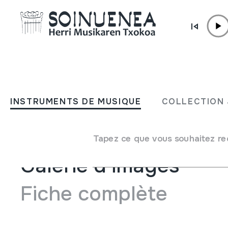
Aller directement au contenu
INSTRUMENTS DE MUSIQUE
KANABERA
INSTRUMENTS DE MUSIQUE
COLLECTION 
Auteur
Lutxanako Dultzaineroak taldeko tailerrean egina
Tapez ce que vous souhaitez re
Galerie d'images
Fiche complète