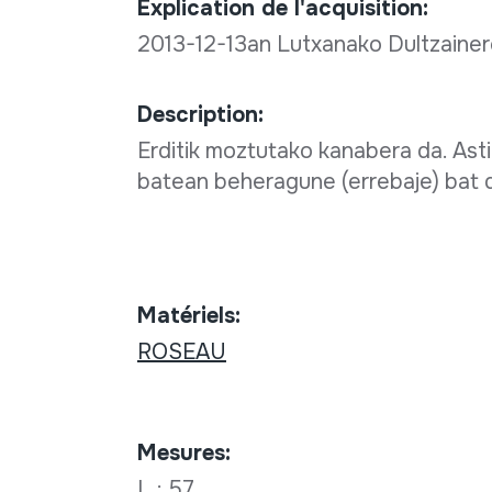
Explication de l'acquisition:
2013-12-13an Lutxanako Dultzainero
Description:
Erditik moztutako kanabera da. Ast
batean beheragune (errebaje) bat 
Matériels:
ROSEAU
Mesures:
L.: 57