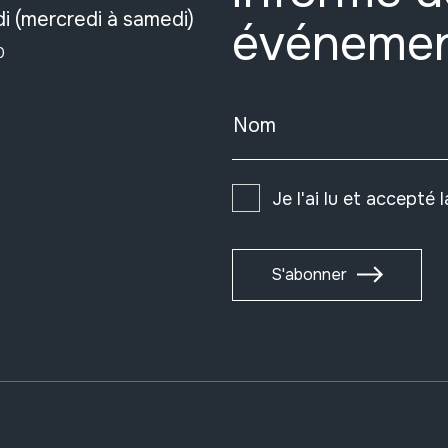
i (mercredi à samedi)
événeme
0
Nom
Je l'ai lu et accepté 
S'abonner