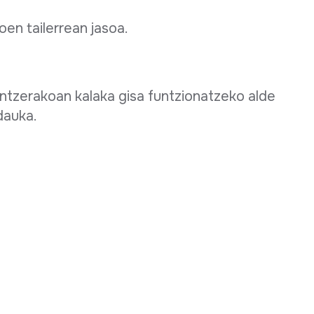
en tailerrean jasoa.
intzerakoan kalaka gisa funtzionatzeko alde
dauka.