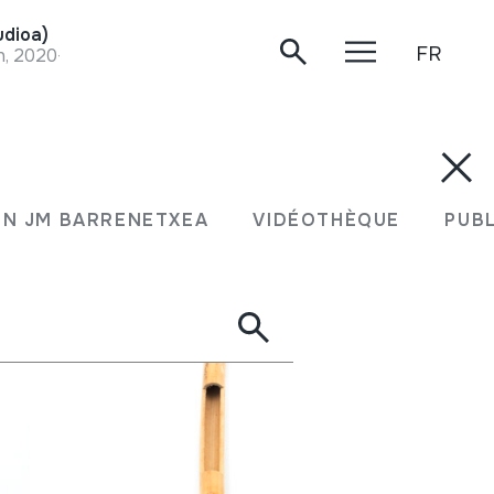
dioa)
FR
n, 2020-03-27.
N JM BARRENETXEA
VIDÉOTHÈQUE
PUB