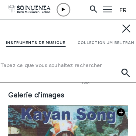
FR
Aller directement au contenu
INSTRUMENTS DE MUSIQUE
Kayan Song; Ma-Play;
INSTRUMENTS DE MUSIQUE
COLLECTION JM BELTRAN
Karen; Mujeres jirafa
Tapez ce que vous souhaitez rechercher
Auteur
Kayan Song; Ma-Play; Mujeres jirafa
Type d'instrument de musique
Cordes
->
Pincées
Voix
Galerie d'images