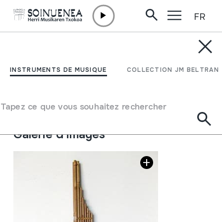
FR
Aller directement au contenu
INSTRUMENTS DE MUSIQUE
KHAEN
INSTRUMENTS DE MUSIQUE
COLLECTION JM BELTRAN
Auteur
Ez dakigu.
Type d'instrument de musique
Tapez ce que vous souhaitez rechercher
Aérophones
->
Anches
->
Simple Libre
Galerie d'images