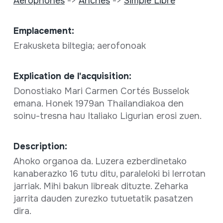
Aérophones
->
Anches
->
Simple Libre
Emplacement:
Erakusketa biltegia; aerofonoak
Explication de l'acquisition:
Donostiako Mari Carmen Cortés Busselok
emana. Honek 1979an Thailandiakoa den
soinu-tresna hau Italiako Ligurian erosi zuen.
Description:
Ahoko organoa da. Luzera ezberdinetako
kanaberazko 16 tutu ditu, paraleloki bi lerrotan
jarriak. Mihi bakun libreak dituzte. Zeharka
jarrita dauden zurezko tutuetatik pasatzen
dira.