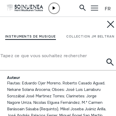
FR
Aller directement au contenu
INSTRUMENTS DE MUSIQUE
La banda sonora de las
INSTRUMENTS DE MUSIQUE
COLLECTION JM BELTRAN
fiestas; la Pamplonesa;
Banda de Música; Musika
Tapez ce que vous souhaitez rechercher
Banda
Auteur
Flautas: Eduardo Ojer Moreno, Roberto Casado Aguad,
Nekane Solana Arocena; Oboes: José Luis Larraburu
Sorozábal José Martinez Torres; Clarinetes: Jorge
Nagore Urriza, Nicolas Elguea Fernández, M.ª Carmen
Barásoain Sásaba (Requinto), Mikel Joseba Juániz Arilla,
José Andrés Palacios Ferrer, Miguel Ángel San Martín