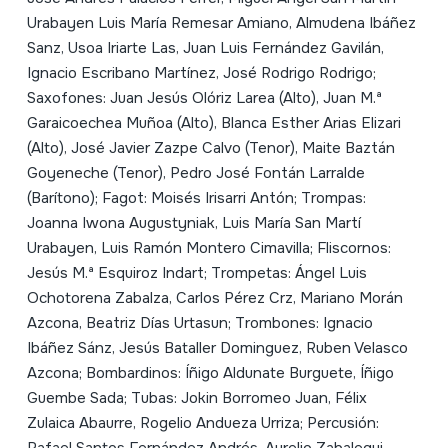
Urabayen Luis María Remesar Amiano, Almudena Ibáñez
Sanz, Usoa Iriarte Las, Juan Luis Fernández Gavilán,
Ignacio Escribano Martínez, José Rodrigo Rodrigo;
Saxofones: Juan Jesús Olóriz Larea (Alto), Juan M.ª
Garaicoechea Muñoa (Alto), Blanca Esther Arias Elizari
(Alto), José Javier Zazpe Calvo (Tenor), Maite Baztán
Goyeneche (Tenor), Pedro José Fontán Larralde
(Barítono); Fagot: Moisés Irisarri Antón; Trompas:
Joanna Iwona Augustyniak, Luis María San Martí
Urabayen, Luis Ramón Montero Cimavilla; Fliscornos:
Jesús M.ª Esquiroz Indart; Trompetas: Ángel Luis
Ochotorena Zabalza, Carlos Pérez Crz, Mariano Morán
Azcona, Beatriz Días Urtasun; Trombones: Ignacio
Ibáñez Sánz, Jesús Bataller Dominguez, Ruben Velasco
Azcona; Bombardinos: Íñigo Aldunate Burguete, Íñigo
Guembe Sada; Tubas: Jokin Borromeo Juan, Félix
Zulaica Abaurre, Rogelio Andueza Urriza; Percusión: