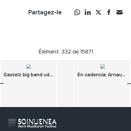
Partagez-le
Élément: 332 de 15871
Gasteiz big band udal txistulari band melodías vascas 10.1 Jimmy Bidaurreta
En cadencia; Arnaud Bibonne; Camille Raibaud; musique traditionnelle del landes de Gascogne à la boha et à violon