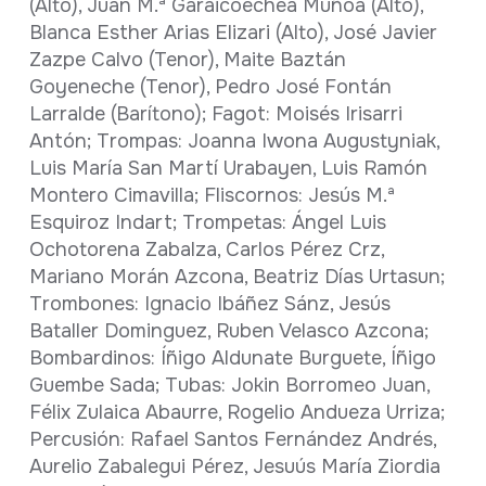
(Alto), Juan M.ª Garaicoechea Muñoa (Alto),
Blanca Esther Arias Elizari (Alto), José Javier
Zazpe Calvo (Tenor), Maite Baztán
Goyeneche (Tenor), Pedro José Fontán
Larralde (Barítono); Fagot: Moisés Irisarri
Antón; Trompas: Joanna Iwona Augustyniak,
Luis María San Martí Urabayen, Luis Ramón
Montero Cimavilla; Fliscornos: Jesús M.ª
Esquiroz Indart; Trompetas: Ángel Luis
Ochotorena Zabalza, Carlos Pérez Crz,
Mariano Morán Azcona, Beatriz Días Urtasun;
Trombones: Ignacio Ibáñez Sánz, Jesús
Bataller Dominguez, Ruben Velasco Azcona;
Bombardinos: Íñigo Aldunate Burguete, Íñigo
Guembe Sada; Tubas: Jokin Borromeo Juan,
Félix Zulaica Abaurre, Rogelio Andueza Urriza;
Percusión: Rafael Santos Fernández Andrés,
Aurelio Zabalegui Pérez, Jesuús María Ziordia