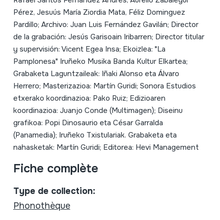
Rafael Santos Fernández Andrés, Aurelio Zabalegui
Pérez, Jesuús María Ziordia Mata, Féliz Dominguez
Pardillo; Archivo: Juan Luis Fernández Gavilán; Director
de la grabación: Jesús Garisoain Iribarren; Director titular
y supervisión: Vicent Egea Insa; Ekoizlea: "La
Pamplonesa" Iruñeko Musika Banda Kultur Elkartea;
Grabaketa Laguntzaileak: Iñaki Alonso eta Álvaro
Herrero; Masterizazioa: Martín Guridi; Sonora Estudios
etxerako koordinazioa: Pako Ruiz; Edizioaren
koordinazioa: Juanjo Conde (Multimagen); Diseinu
grafikoa: Popi Dinosaurio eta César Garralda
(Panamedia); Iruñeko Txistulariak. Grabaketa eta
nahasketak: Martín Guridi; Editorea: Hevi Management
Fiche complète
Type de collection:
Phonothèque