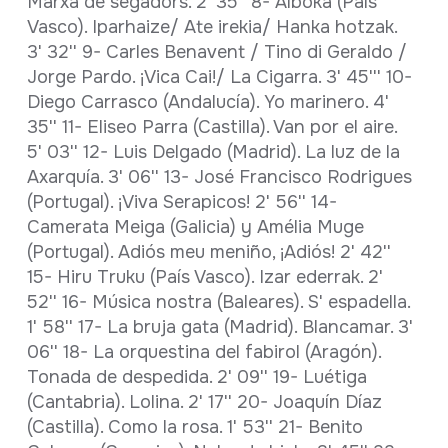
Marxa de segadors. 2' 35'' 8- Alboka (País
Vasco). Iparhaize/ Ate irekia/ Hanka hotzak.
3' 32'' 9- Carles Benavent / Tino di Geraldo /
Jorge Pardo. ¡Vica Cai!/ La Cigarra. 3' 45''' 10-
Diego Carrasco (Andalucía). Yo marinero. 4'
35'' 11- Eliseo Parra (Castilla). Van por el aire.
5' 03'' 12- Luis Delgado (Madrid). La luz de la
Axarquía. 3' 06'' 13- José Francisco Rodrigues
(Portugal). ¡Viva Serapicos! 2' 56'' 14-
Camerata Meiga (Galicia) y Amélia Muge
(Portugal). Adiós meu meniño, ¡Adiós! 2' 42''
15- Hiru Truku (País Vasco). Izar ederrak. 2'
52'' 16- Música nostra (Baleares). S' espadella.
1' 58'' 17- La bruja gata (Madrid). Blancamar. 3'
06'' 18- La orquestina del fabirol (Aragón).
Tonada de despedida. 2' 09'' 19- Luétiga
(Cantabria). Lolina. 2' 17'' 20- Joaquín Díaz
(Castilla). Como la rosa. 1' 53'' 21- Benito