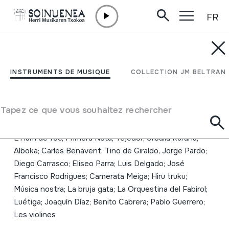
FR
Aller directement au contenu
INSTRUMENTS DE MUSIQUE
La diversidad musical de
INSTRUMENTS DE MUSIQUE
COLLECTION JM BELTRAN
la Península Ibérica
Tapez ce que vous souhaitez rechercher
Auteur
Emaile ezberdinak La Musgaña; Milladoiro; Oskorri;
L'Ham de foc; Primera Nota; Tejedor; Urbalia Rurana;
Alboka; Carles Benavent, Tino de Giraldo, Jorge Pardo;
Diego Carrasco; Eliseo Parra; Luis Delgado; José
Francisco Rodrigues; Camerata Meiga; Hiru truku;
Música nostra; La bruja gata; La Orquestina del Fabirol;
Luétiga; Joaquín Díaz; Benito Cabrera; Pablo Guerrero;
Les violines