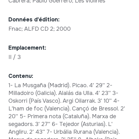
Cabrera; Pablo Guerrero; Les violines
Données d'édition:
Fnac; ALFD CD 2; 2000
Emplacement:
II / 3
Contenu:
1- La Musgaña (Madrid). Picao. 4' 29'' 2-
Milladoiro (Galicia). Alalás da Ulla. 4' 23'' 3-
Oskorri (País Vasco). Argi Oilarrak. 3' 10'' 4-
L'ham de foc (Valencia). Cançó de Bressol. 2'
20'' 5- Primera nota (Cataluña). Marxa de
segadors. 3' 27'' 6- Tejedor (Asturias). L'
Angliru. 2' 43'' 7- Urbália Rurana (Valencia).