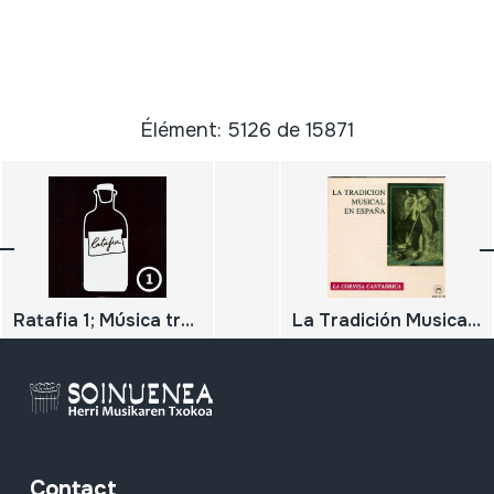
Élément: 5126 de 15871
Ratafia 1; Música tradicional basca i catalana per cercavilla, ball o concert.
La Tradición Musical en España; La cornisa cantábrica
Contact