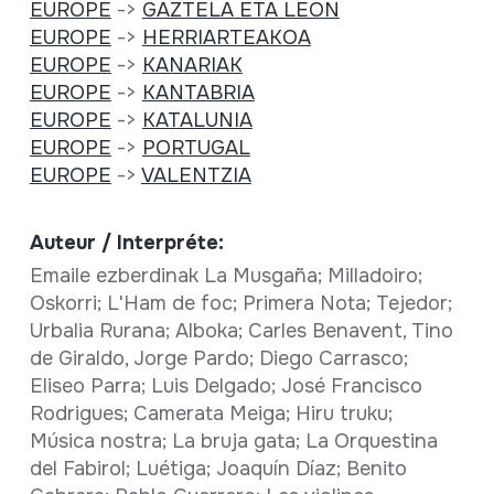
EUROPE
->
GAZTELA ETA LEON
EUROPE
->
HERRIARTEAKOA
EUROPE
->
KANARIAK
EUROPE
->
KANTABRIA
EUROPE
->
KATALUNIA
EUROPE
->
PORTUGAL
EUROPE
->
VALENTZIA
Auteur / Interpréte:
Emaile ezberdinak La Musgaña; Milladoiro;
Oskorri; L'Ham de foc; Primera Nota; Tejedor;
Urbalia Rurana; Alboka; Carles Benavent, Tino
de Giraldo, Jorge Pardo; Diego Carrasco;
Eliseo Parra; Luis Delgado; José Francisco
Rodrigues; Camerata Meiga; Hiru truku;
Música nostra; La bruja gata; La Orquestina
del Fabirol; Luétiga; Joaquín Díaz; Benito