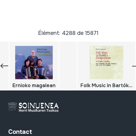
Élément: 4288 de 15871
Ernioko magalean
Folk Music in Bartók's Compositions; A Source Catalog. Arab, Hungarian, Romanian, Ruthenian, Serbian and Slovak Melodies.
Contact