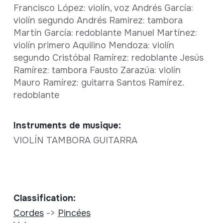
Francisco López: violín, voz Andrés García:
violín segundo Andrés Ramirez: tambora
Martín García: redoblante Manuel Martínez:
violín primero Aquilino Mendoza: violín
segundo Cristóbal Ramírez: redoblante Jesús
Ramírez: tambora Fausto Zarazúa: violín
Mauro Ramírez: guitarra Santos Ramírez.
redoblante
Instruments de musique:
VIOLÍN TAMBORA GUITARRA
Classification:
Cordes
->
Pincées