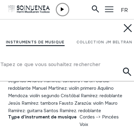
FR
Aller directement au contenu
INSTRUMENTS DE MUSIQUE
La Música entre los
INSTRUMENTS DE MUSIQUE
COLLECTION JM BELTRAN
Chichimecas
Tapez ce que vous souhaitez rechercher
Auteur
Francisco López: violín, voz Andrés García: violín
segundo Andrés Ramirez: tambora Martín García:
redoblante Manuel Martínez: violín primero Aquilino
Mendoza: violín segundo Cristóbal Ramírez: redoblante
Jesús Ramírez: tambora Fausto Zarazúa: violín Mauro
Ramírez: guitarra Santos Ramírez. redoblante
Type d'instrument de musique
Cordes
->
Pincées
Voix