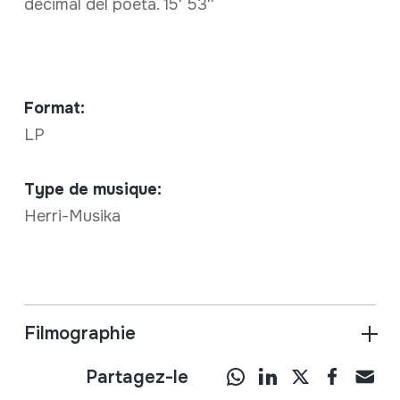
decimal del poeta. 15' 53''
Format:
LP
Type de musique:
Herri-Musika
Filmographie
Partagez-le