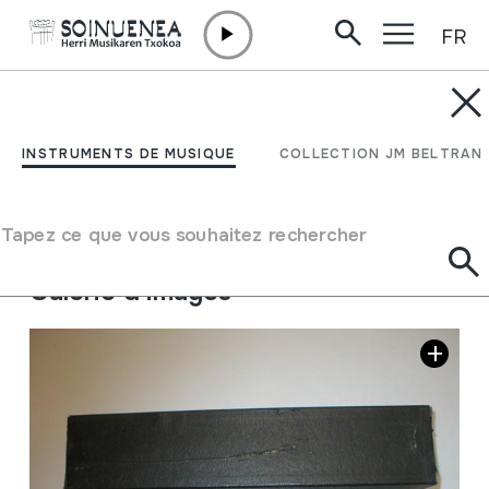
FR
Aller directement au contenu
INSTRUMENTS DE MUSIQUE
Leonore Overture; Nº 3;
INSTRUMENTS DE MUSIQUE
COLLECTION JM BELTRAN
Beethoven
Tapez ce que vous souhaitez rechercher
Auteur
Beethoven, Ludwig van
Galerie d'images