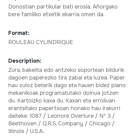
Donostian partikular bati erosia. Añorgako
bere familiko etxetik ekarria omen da.
Format:
ROULEAU CYLINDRIQUE
Description:
Zura, bakelita edo antzeko soportean bildurik
dagoen paperezko tira zabal eta luzea. Paper
hau zuloz beterik dago eta hauen bidez piano
mekanikoak programatutako doinua jotzen
du. Kartoizko kaxa du. Kaxan eta erroiluan
erantsitako papertxoan honako hau irakurri
daiteke: 1087 / Leonore Overture / Nº 3 /
Beethoven / Q.R.S. Company / Chicago /
Illinois / U.S.A.