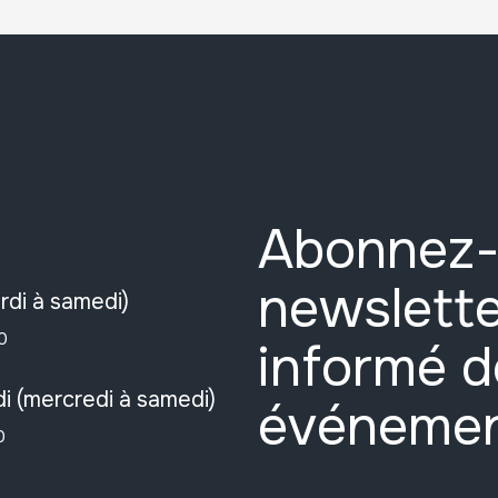
Abonnez-
newslette
rdi à samedi)
0
informé d
i (mercredi à samedi)
événeme
0