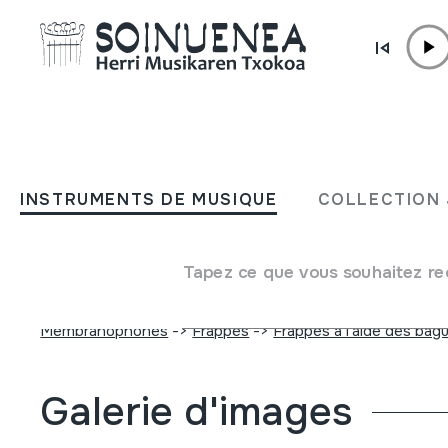
Aller directement au contenu
INSTRUMENTS DE MUSIQUE
MAKILAK; DANBORRA JO
INSTRUMENTS DE MUSIQUE
COLLECTION 
MAKILAK
Tapez ce que vous souhaitez re
Auteur
Abarzuza Luquin, Jose Luis
Type d'instrument de musique
Membranophones
->
Frappés
->
Frappés à l'aide des bag
Galerie d'images