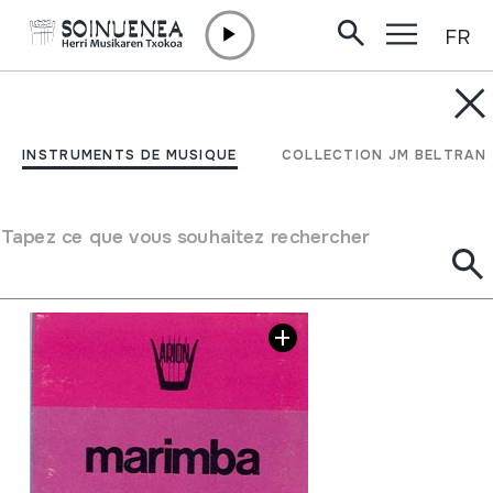
FR
Aller directement au contenu
INSTRUMENTS DE MUSIQUE
Marimba Arpa llanera
INSTRUMENTS DE MUSIQUE
COLLECTION JM BELTRAN
Auteur
Emaile ezberdinak
Type d'instrument de musique
Cordes
->
Pincées
Tapez ce que vous souhaitez rechercher
Galerie d'images