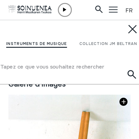
FR
Aller directement au contenu
INSTRUMENTS DE MUSIQUE
NAW; KAENLEK
INSTRUMENTS DE MUSIQUE
COLLECTION JM BELTRAN
Auteur
Ez dakigu.
Type d'instrument de musique
Tapez ce que vous souhaitez rechercher
Aérophones
->
Anches
->
Simple Libre
Galerie d'images