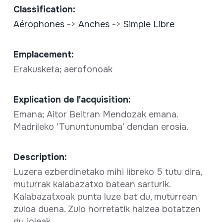
Classification:
Aérophones
->
Anches
->
Simple Libre
Emplacement:
Erakusketa; aerofonoak
Explication de l'acquisition:
Emana; Aitor Beltran Mendozak emana.
Madrileko 'Tununtunumba' dendan erosia.
Description:
Luzera ezberdinetako mihi libreko 5 tutu dira,
muturrak kalabazatxo batean sarturik.
Kalabazatxoak punta luze bat du, muturrean
zuloa duena. Zulo horretatik haizea botatzen
du joleak.