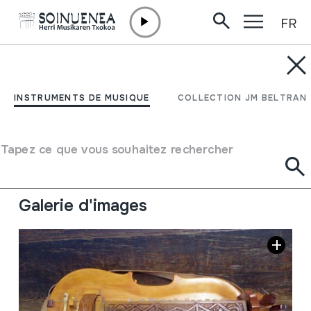
FR
Aller directement au contenu
INSTRUMENTS DE MUSIQUE
NINERA
INSTRUMENTS DE MUSIQUE
COLLECTION JM BELTRAN
Auteur
Tibor Koblicek. Turicky 15. 98522 Cinobana. Slovensko.
Tapez ce que vous souhaitez rechercher
Type d'instrument de musique
Cordes
->
Frottées
Cordes
->
À clavier
Galerie d'images