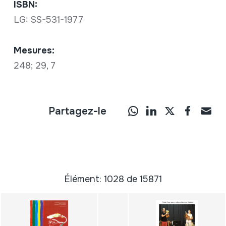
ISBN:
LG: SS-531-1977
Mesures:
248; 29, 7
Partagez-le
Élément: 1028 de 15871