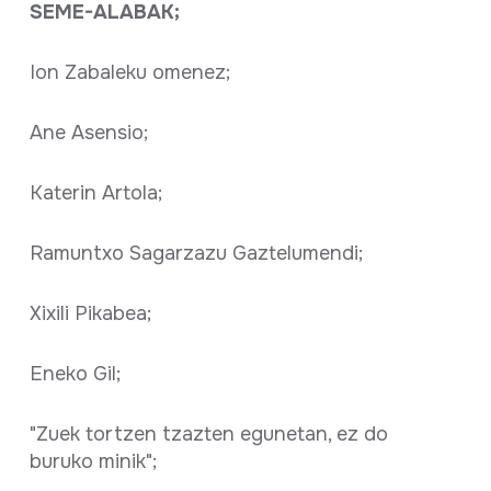
SEME-ALABAK;
Ion Zabaleku omenez;
Ane Asensio;
Katerin Artola;
Ramuntxo Sagarzazu Gaztelumendi;
Xixili Pikabea;
Eneko Gil;
"Zuek tortzen tzazten egunetan, ez do
buruko minik";