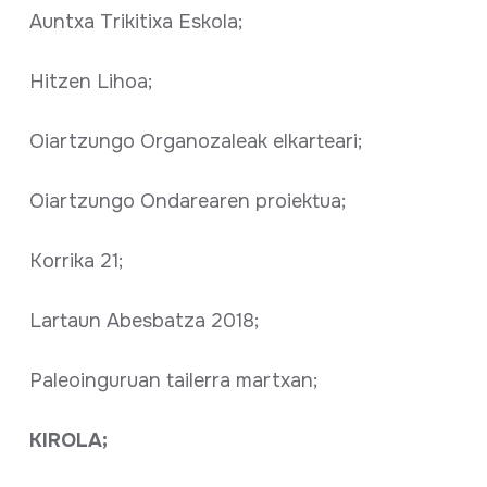
Auntxa Trikitixa Eskola;
Hitzen Lihoa;
Oiartzungo Organozaleak elkarteari;
Oiartzungo Ondarearen proiektua;
Korrika 21;
Lartaun Abesbatza 2018;
Paleoinguruan tailerra martxan;
KIROLA;