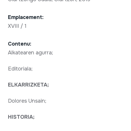
Emplacement:
XVIII / 1
Contenu:
Alkatearen agurra;
Editoriala;
ELKARRIZKETA;
Dolores Unsain;
HISTORIA;