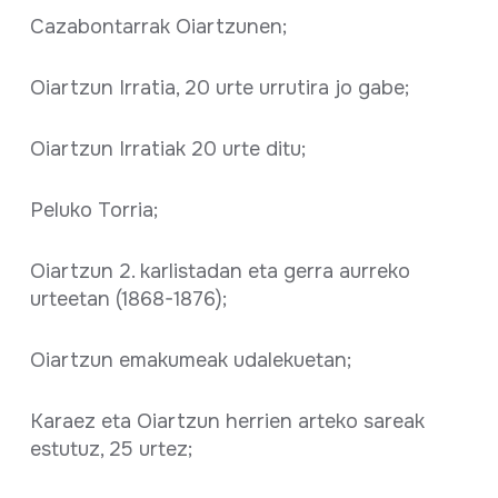
Cazabontarrak Oiartzunen;
Oiartzun Irratia, 20 urte urrutira jo gabe;
Oiartzun Irratiak 20 urte ditu;
Peluko Torria;
Oiartzun 2. karlistadan eta gerra aurreko
urteetan (1868-1876);
Oiartzun emakumeak udalekuetan;
Karaez eta Oiartzun herrien arteko sareak
estutuz, 25 urtez;