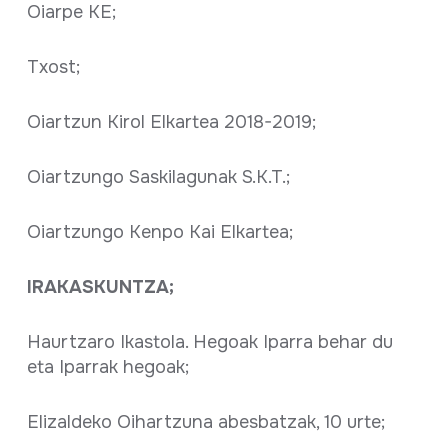
Oiarpe KE;
Txost;
Oiartzun Kirol Elkartea 2018-2019;
Oiartzungo Saskilagunak S.K.T.;
Oiartzungo Kenpo Kai Elkartea;
IRAKASKUNTZA;
Haurtzaro Ikastola. Hegoak Iparra behar du
eta Iparrak hegoak;
Elizaldeko Oihartzuna abesbatzak, 10 urte;