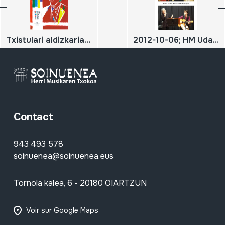
Txistulari aldizkaria 255-256 ; 2018 / Uztaila-Abendua;
2012-10-06; HM Udazkeneko kontzertua; Pablo Carpintero eta Rosa Sánchez; (Galizia); Amaia Zubiria eta Edorta Amurua; DIGITALA
Contact
943 493 578
soinuenea@soinuenea.eus
Tornola kalea, 6 - 20180 OIARTZUN
Voir sur Google Maps