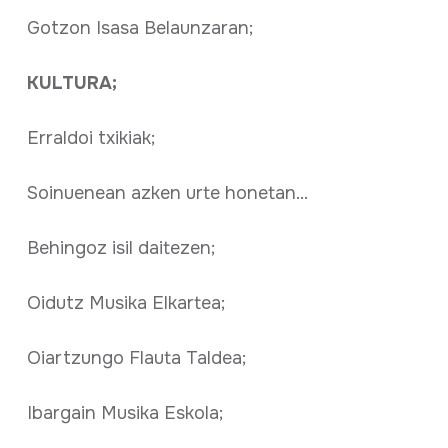
Gotzon Isasa Belaunzaran;
KULTURA;
Erraldoi txikiak;
Soinuenean azken urte honetan...
Behingoz isil daitezen;
Oidutz Musika Elkartea;
Oiartzungo Flauta Taldea;
Ibargain Musika Eskola;