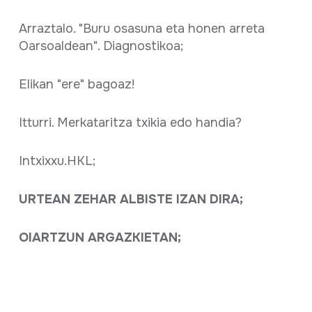
Arraztalo. "Buru osasuna eta honen arreta
Oarsoaldean". Diagnostikoa;
Elikan "ere" bagoaz!
Itturri. Merkataritza txikia edo handia?
Intxixxu.HKL;
URTEAN ZEHAR ALBISTE IZAN DIRA;
OIARTZUN ARGAZKIETAN;