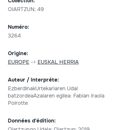
Collection:
OIARTZUN; 49
Numéro:
3264
Origine:
EUROPE
->
EUSKAL HERRIA
Auteur / Interpréte:
EzberdinakUrtekariaren Udal
batzordeaAzalaren egilea: Fabian Iraola
Poirotte
Données d'édition:
Oiartzungo Udala; Oiartzun; 2019