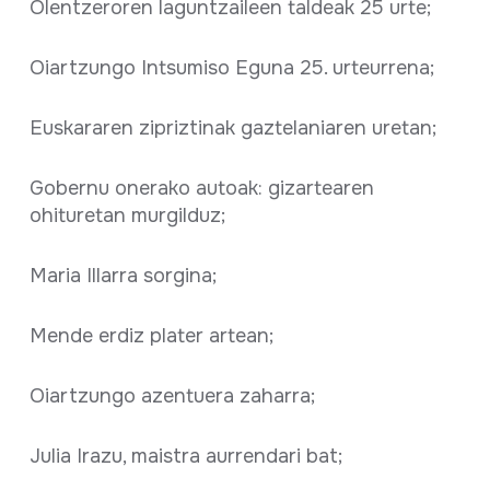
Olentzeroren laguntzaileen taldeak 25 urte;
Oiartzungo Intsumiso Eguna 25. urteurrena;
Euskararen zipriztinak gaztelaniaren uretan;
Gobernu onerako autoak: gizartearen
ohituretan murgilduz;
Maria Illarra sorgina;
Mende erdiz plater artean;
Oiartzungo azentuera zaharra;
Julia Irazu, maistra aurrendari bat;