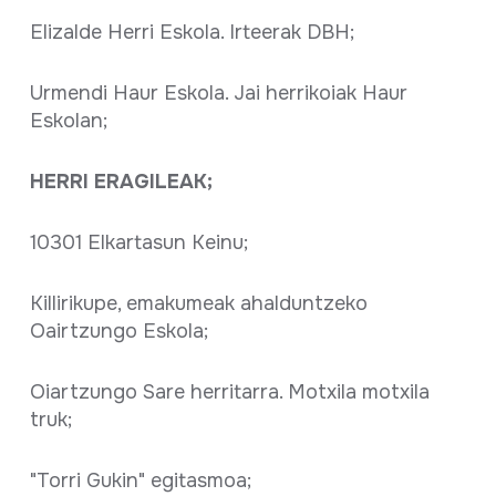
Elizalde Herri Eskola. Irteerak DBH;
Urmendi Haur Eskola. Jai herrikoiak Haur
Eskolan;
HERRI ERAGILEAK;
10301 Elkartasun Keinu;
Killirikupe, emakumeak ahalduntzeko
Oairtzungo Eskola;
Oiartzungo Sare herritarra. Motxila motxila
truk;
"Torri Gukin" egitasmoa;