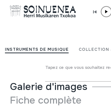
Aller directement au contenu
INSTRUMENTS DE MUSIQUE
RABAB; LIRA
INSTRUMENTS DE MUSIQUE
COLLECTION 
Auteur
Ez dakigu.
Type d'instrument de musique
Cordes
->
Frottées
Tapez ce que vous souhaitez re
Galerie d'images
Fiche complète