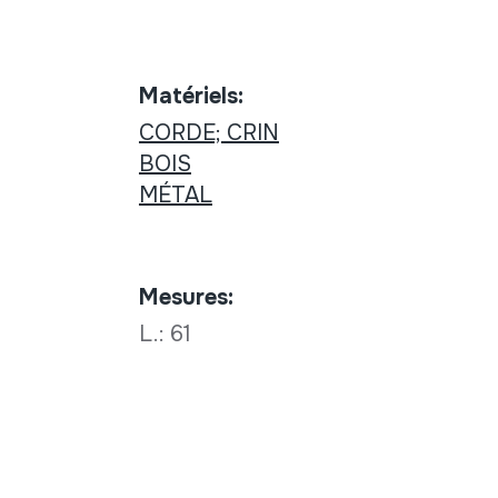
Matériels:
CORDE; CRIN
BOIS
MÉTAL
Mesures:
L.: 61