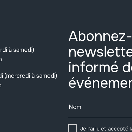
Abonnez-
newslette
rdi à samedi)
0
informé d
i (mercredi à samedi)
événeme
0
Nom
Je l'ai lu et accepté 