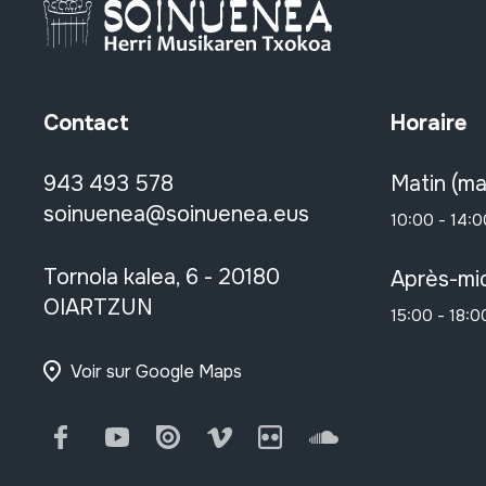
Contact
Horaire
943 493 578
Matin (ma
soinuenea@soinuenea.eus
10:00 - 14:0
Tornola kalea, 6 - 20180
Après-mid
OIARTZUN
15:00 - 18:0
Voir sur Google Maps
Facebook
Youtube
Issuu
Vimeo
Flickr
SoundCloud