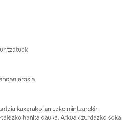
 puntzatuak
dendan erosia.
ntzia kaxarako larruzko mintzarekin
etalezko hanka dauka. Arkuak zurdazko soka