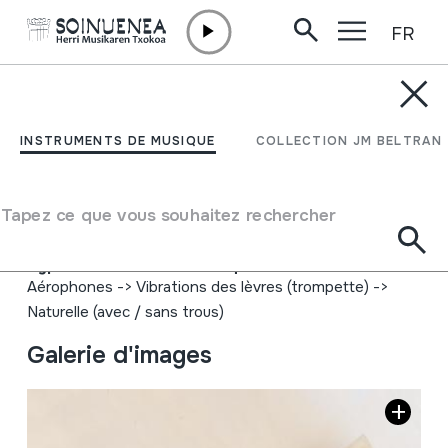
FR
Aller directement au contenu
INSTRUMENTS DE MUSIQUE
ROH; Adarra; Cuerno;
INSTRUMENTS DE MUSIQUE
COLLECTION JM BELTRAN
Horn
Tapez ce que vous souhaitez rechercher
Auteur
Tibor Koblicek. Turicky 15. 98522 Cinobana. Slovensko.
Type d'instrument de musique
Aérophones
->
Vibrations des lèvres (trompette)
->
Naturelle (avec / sans trous)
Galerie d'images