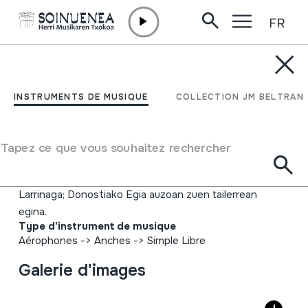
FR
Aller directement au contenu
INSTRUMENTS DE MUSIQUE
SOINUA; SOINU-
INSTRUMENTS DE MUSIQUE
COLLECTION JM BELTRAN
HANDIA; AKORDEOIA;
PIANOZKO AKORDEOIA
Tapez ce que vous souhaitez rechercher
Auteur
Larrinaga; Donostiako Egia auzoan zuen tailerrean
egina.
Type d'instrument de musique
Aérophones
->
Anches
->
Simple Libre
Galerie d'images