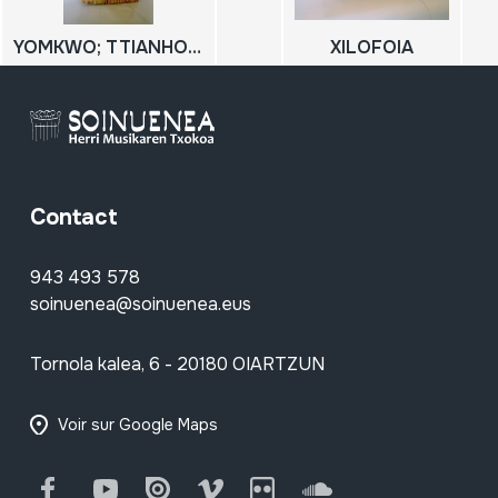
YOMKWO; TTIANHOUN BWABA
XILOFOIA
Contact
943 493 578
soinuenea@soinuenea.eus
Tornola kalea, 6 - 20180 OIARTZUN
Voir sur Google Maps
Facebook
Youtube
Issuu
Vimeo
Flickr
SoundCloud