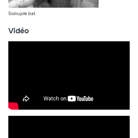
Soinujole bat.
Vidéo