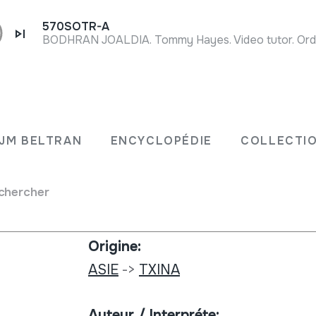
570SOTR-A
BODHRAN JOALDIA. Tommy Hayes. Video tutor. Or
Type de collection:
azkiak
Archives d'images
JM BELTRAN
ENCYCLOPÉDIE
COLLECTIO
Numéro:
chercher
613
Origine:
ASIE
->
TXINA
Auteur / Interpréte: