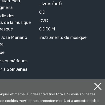
 Juan Mari
Livres (pdf)
rgiñena
CD
die des
DVD
s de la musique
 basque
CDROM
n Jose Mariano
Instruments de musique
ea
ue
ons numériques
r à Soinuenea
aviguer et même leur désactivation totale. Si vous souhaitez
ter les cookies mentionnés précédemment, et à accepter notre