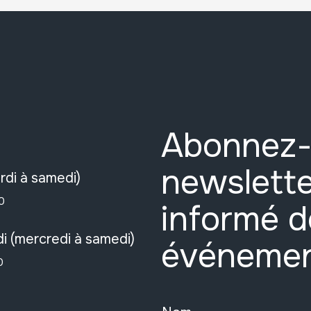
Abonnez-
newslette
rdi à samedi)
0
informé d
i (mercredi à samedi)
événeme
0