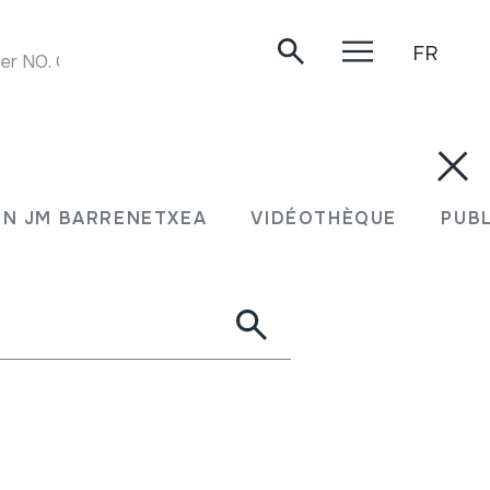
FR
der NO. CW003
N JM BARRENETXEA
VIDÉOTHÈQUE
PUB