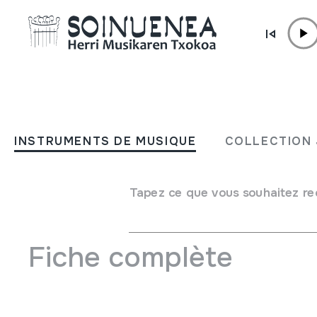
Aller directement au contenu
INSTRUMENTS DE MUSIQUE
Txinako soinu-tresnak Arg
INSTRUMENTS DE MUSIQUE
COLLECTION 
eta pelikulak 2007-07
Tapez ce que vous souhaitez re
Auteur
Egilea: Julio Abascal
Fiche complète