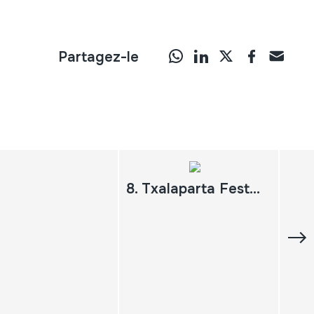
Partagez-le
8. Txalaparta Festa Hernani, 1994 Osteguneko saioa. Bideo emanaldia