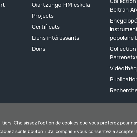
Collection
nt
Oiartzungo HM eskola
Beltran A
Projects
Encyclopé
Certificats
instrument
Liens intéressants
populaire
Dons
Collectio
Barrenetx
Vidéothèq
Publicati
Recherche
e tiers. Choisissez l’option de cookies que vous préférez pour n
us cliquez sur le bouton « J’ai compris » vous consentez à accep