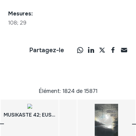
Mesures:
108; 29
Partagez-le
Élément: 1824 de 15871
MUSIKASTE 42; EUSKAL MUSIKAREN ASTEA; SEMANA DE LA MÚSICA VASCA; ERRENTERIA; 2014; Maiatzaren 15etik 24ra; Del 15 al 24 de mayo