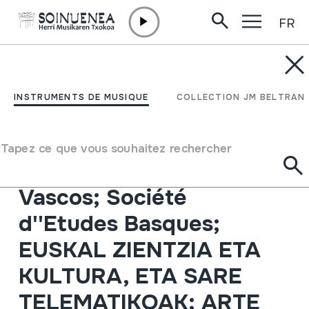
FR
Aller directement au contenu
INSTRUMENTS DE MUSIQUE
XV CONGRESO DE
INSTRUMENTS DE MUSIQUE
COLLECTION JM BELTRAN
ESTUDIOS VASCOS;
Eusko Ikaskuntza;
Tapez ce que vous souhaitez rechercher
Sociedad de Estudios
Vascos; Société
d''Etudes Basques;
EUSKAL ZIENTZIA ETA
KULTURA, ETA SARE
TELEMATIKOAK; ARTE