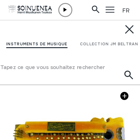
FR
Aller directement au contenu
INSTRUMENTS DE MUSIQUE
ZITARA; CITARA
INSTRUMENTS DE MUSIQUE
COLLECTION JM BELTRAN
Auteur
MUSICO VOILINE SHAPE markakoa
Type d'instrument de musique
Cordes
->
Pincées
Tapez ce que vous souhaitez rechercher
Galerie d'images