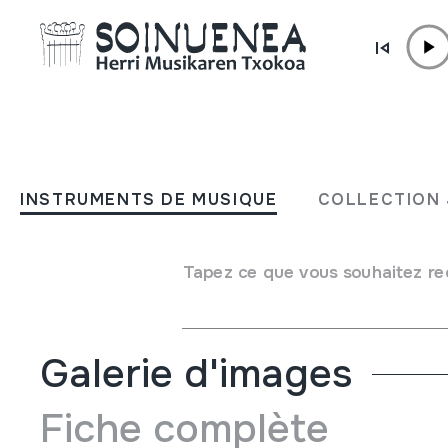
Aller directement au contenu
JM BARRENETXEA
Donostiako Euskal Jaiak
INSTRUMENTS DE MUSIQUE
COLLECTION 
Type de collection
Besteak
Origine
EUROPE
->
EUSKAL HERRIA
Tapez ce que vous souhaitez re
Emplacement:
30.Euskal Festak. Programas. nº3
Galerie d'images
Fiche complète