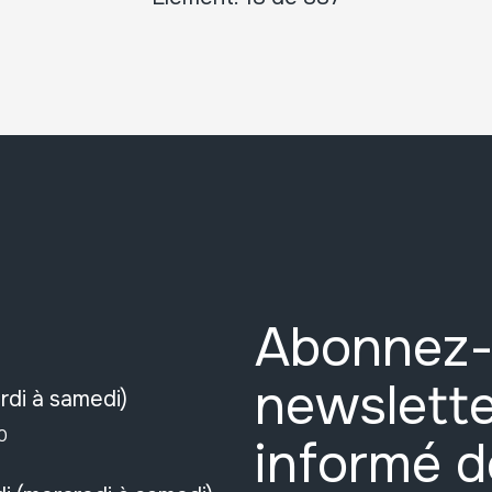
Abonnez-
newslette
rdi à samedi)
0
informé d