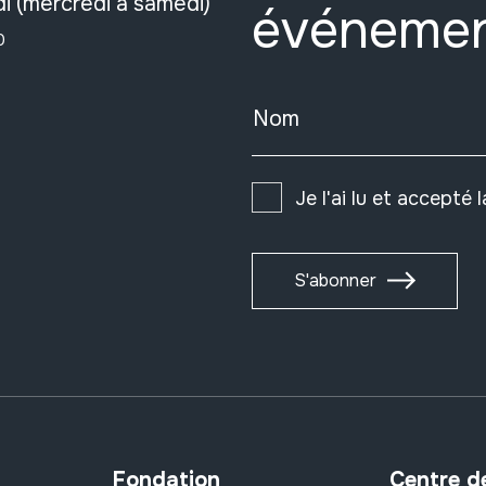
i (mercredi à samedi)
événeme
0
Nom
Je l'ai lu et accepté 
S'abonner
Fondation
Centre d