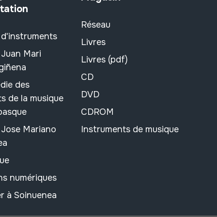
tation
Réseau
 d'instruments
Livres
 Juan Mari
Livres (pdf)
rgiñena
CD
die des
DVD
s de la musique
 basque
CDROM
n Jose Mariano
Instruments de musique
ea
ue
ons numériques
r à Soinuenea