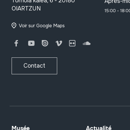
Tornola kalea, 6 - 20180
Après-mid
OIARTZUN
15:00 - 18:0
Voir sur Google Maps
Facebook
Youtube
Issuu
Vimeo
Flickr
SoundCloud
Contact
Musée
Actualité