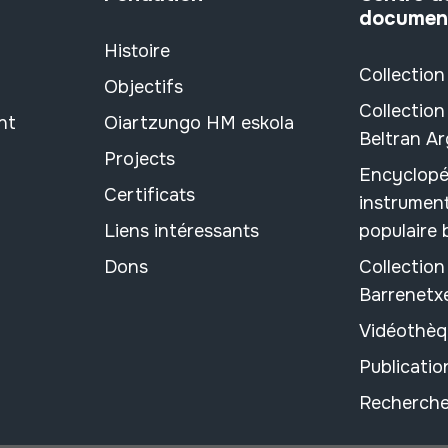
documen
Histoire
Collection
Objectifs
Collection
nt
Oiartzungo HM eskola
Beltran A
Projects
Encyclopé
Certificats
instrument
Liens intéressants
populaire
Dons
Collectio
Barrenetx
Vidéothèq
Publicati
Recherche