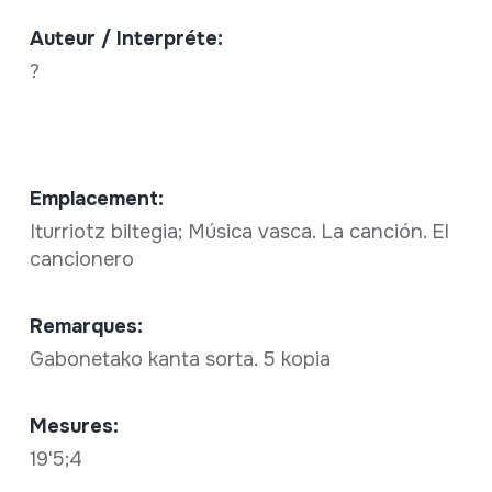
Auteur / Interpréte:
?
Emplacement:
Iturriotz biltegia; Música vasca. La canción. El
cancionero
Remarques:
Gabonetako kanta sorta. 5 kopia
Mesures:
19'5;4