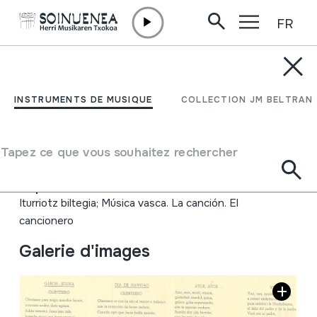
FR
Aller directement au contenu
JM BARRENETXEA
Gabon zoriontsua eta
INSTRUMENTS DE MUSIQUE
COLLECTION JM BELTRAN
urte berri on
Tapez ce que vous souhaitez rechercher
Type de collection
Foiletoak
Origine
EUROPE
->
EUSKAL HERRIA
Emplacement:
Iturriotz biltegia; Música vasca. La canción. El
cancionero
Galerie d'images