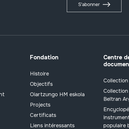
S'abonner
Fondation
Centre d
documen
Histoire
Collection
Objectifs
Collection
nt
Oiartzungo HM eskola
Beltran A
Projects
Encyclopé
Certificats
instrument
Liens intéressants
populaire