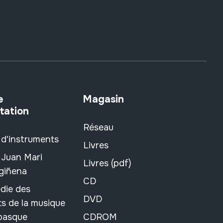
e
Magasin
tation
Réseau
 d'instruments
Livres
 Juan Mari
Livres (pdf)
rgiñena
CD
die des
DVD
s de la musique
 basque
CDROM