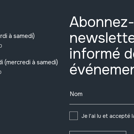
Abonnez-
newslette
rdi à samedi)
0
informé d
i (mercredi à samedi)
événeme
0
Nom
Je l'ai lu et accepté 