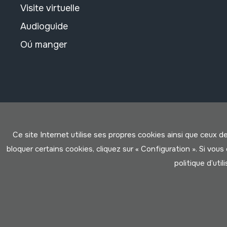
Visite virtuelle
Audioguide
Oú manger
Ce site Internet utilise ses propres cookies ainsi que ceux d
bloquer certains cookies, cliquez sur « Configuration ». Si vo
politique d’util
Conditions d'Utilisation
Politique de Privacité
Cookies po