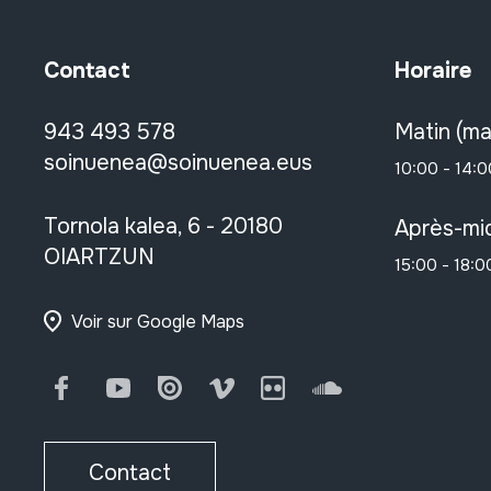
Contact
Horaire
943 493 578
Matin (ma
soinuenea@soinuenea.eus
10:00 - 14:0
Tornola kalea, 6 - 20180
Après-mid
OIARTZUN
15:00 - 18:0
Voir sur Google Maps
Facebook
Youtube
Issuu
Vimeo
Flickr
SoundCloud
Contact