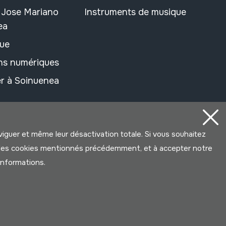
n Jose Mariano
Instruments de musique
ea
ue
ons numériques
r à Soinuenea
aviguer et même leur désactivation totale. Si vous souhaitez
ter les cookies mentionnés précédemment, et à accepter notre
’informations.
Développé par Lotura