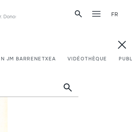
FR
Donostia, 1984.
N JM BARRENETXEA
VIDÉOTHÈQUE
PUB