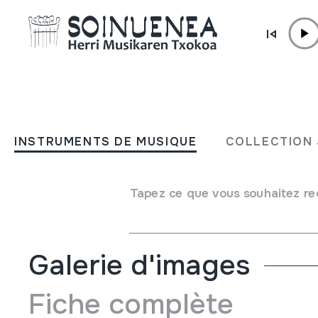
Aller directement au contenu
JM BARRENETXEA
Müsica y Sociedad
INSTRUMENTS DE MUSIQUE
COLLECTION 
Type de collection
Liburuak
Origine
EUROPE
->
ESPAINIA
Tapez ce que vous souhaitez re
Emplacement:
Kaja marroiak3
Galerie d'images
Fiche complète