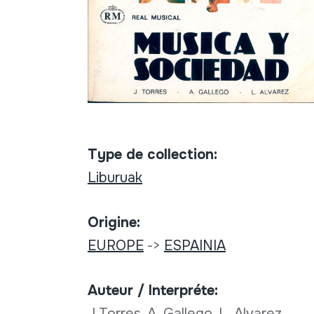
Type de collection:
Liburuak
Origine:
EUROPE
->
ESPAINIA
Auteur / Interpréte:
J Torres, A. Gallego, L. Alvarez