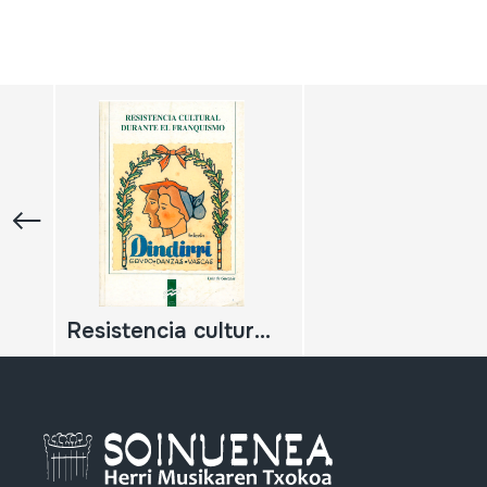
Resistencia cultural durante el franquismo. Grupo Danzas vascas Dindarri