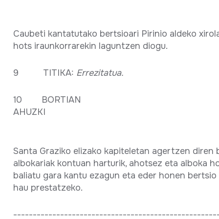
Caubeti kantatutako bertsioari Pirinio aldeko xirol
hots iraunkorrarekin laguntzen diogu.
9 TITIKA:
Errezitatua.
10 BORTIAN
AHUZK
Santa Graziko elizako kapiteletan agertzen diren 
albokariak kontuan harturik, ahotsez eta alboka h
baliatu gara kantu ezagun eta eder honen bertsio 
hau prestatzeko.
----------------------------------------------------