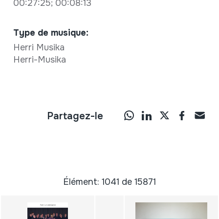
00:27:25; 00:08:13
Type de musique:
Herri Musika
Herri-Musika
Partagez-le
Élément: 1041 de 15871