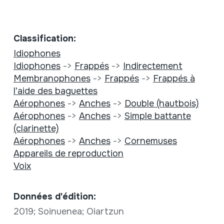
Classification:
Idiophones
Idiophones
->
Frappés
->
Indirectement
Membranophones
->
Frappés
->
Frappés à
l'aide des baguettes
Aérophones
->
Anches
->
Double (hautbois)
Aérophones
->
Anches
->
Simple battante
(clarinette)
Aérophones
->
Anches
->
Cornemuses
Appareils de reproduction
Voix
Données d'édition:
2019; Soinuenea; Oiartzun