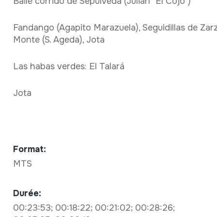
Baile corrido de Sepúlveda (Julián "El Cojo")
Fandango (Agapito Marazuela), Seguidillas de Zarz
Monte (S. Ageda), Jota
Las habas verdes: El Talará
Jota
Format:
MTS
Durée:
00:23:53; 00:18:22; 00:21:02; 00:28:26;