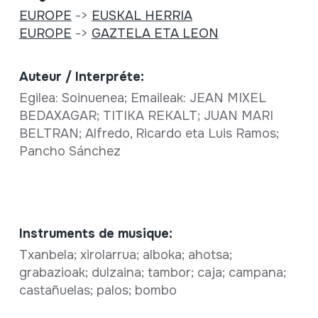
EUROPE
->
EUSKAL HERRIA
EUROPE
->
GAZTELA ETA LEON
Auteur / Interpréte:
Egilea: Soinuenea; Emaileak: JEAN MIXEL
BEDAXAGAR; TITIKA REKALT; JUAN MARI
BELTRAN; Alfredo, Ricardo eta Luis Ramos;
Pancho Sánchez
Instruments de musique:
Txanbela; xirolarrua; alboka; ahotsa;
grabazioak; dulzaina; tambor; caja; campana;
castañuelas; palos; bombo