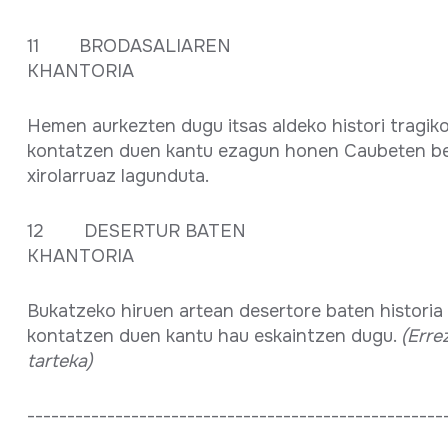
11 BRODASALIAREN
KHANTORI
Hemen aurkezten dugu itsas aldeko histori tragik
kontatzen duen kantu ezagun honen Caubeten ber
xirolarruaz lagunduta.
12 DESERTUR BATEN
KHANTORIA
Bukatzeko hiruen artean desertore baten historia
kontatzen duen kantu hau eskaintzen dugu.
(Erre
tarteka)
----------------------------------------------------