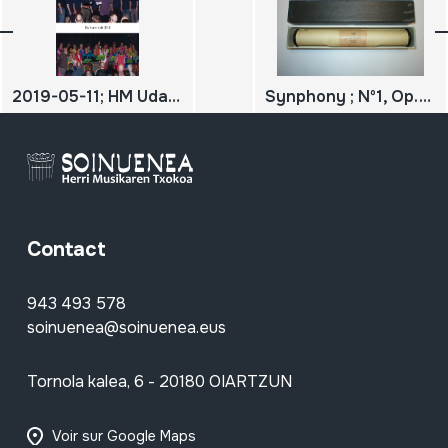
2019-05-11; HM Udaberriko kontzertua; Parti Cut Lloi; Buhaminak; DIGITALA
Synphony ; Nº1, Op.21; Menuetto; Beethoven
Contact
943 493 578
soinuenea@soinuenea.eus
Tornola kalea, 6 - 20180 OIARTZUN
Voir sur Google Maps