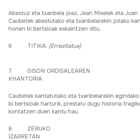
Abestuz eta txanbela joaz, Jean Mixelek eta Juan
Caubetek abestutako eta txanbelarekin jotako ka
honen bi bertsioak eskaintzen ditu.
6 TITIKA:
(Errezitatua)
7 GISON ORDISALEAREN
KHANTORIA
Caubetek kantatutako eta txanbelarekin egindako 
bi bertsioak harturik, prestatu dugu historia tragik
kontatzen duen kantu hau.
8 ZERUKO
IZARRET