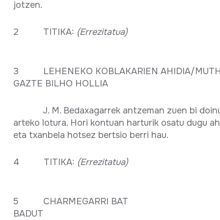
jotzen.
2 TITIKA:
(Errezitatua)
3 LEHENEKO KOBLAKARIEN AHIDIA/MUTH
GAZTE BILHO HOLLIA
J. M. Bedaxagarrek antzeman zuen bi doin
arteko lotura. Hori kontuan harturik osatu dugu a
eta txanbela hotsez bertsio berri hau.
4 TITIKA:
(Errezitatua)
5 CHARMEGARRI BAT
BADU