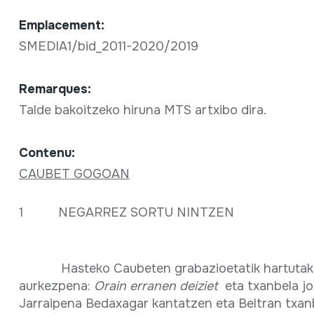
Emplacement:
SMEDIA1/bid_2011-2020/2019
Remarques:
Talde bakoitzeko hiruna MTS artxibo dira.
Contenu:
CAUBET GOGOAN
1 NEGARREZ SORTU NINTZEN
Hasteko Caubeten grabazioetatik hartutak
aurkezpena:
Orain erranen deiziet
eta txanbela joa
Jarraipena Bedaxagar kantatzen eta Beltran txan