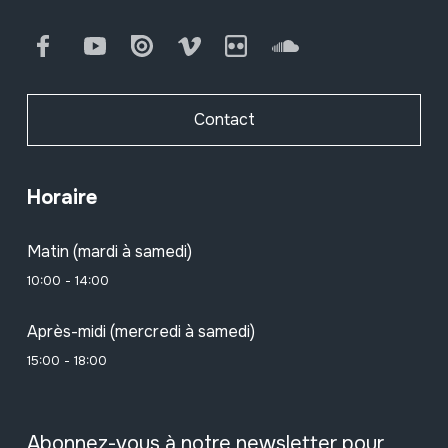
Facebook
Youtube
Issuu
Vimeo
Flickr
SoundCloud
Contact
Horaire
Matin (mardi à samedi)
10:00 - 14:00
Après-midi (mercredi à samedi)
15:00 - 18:00
Abonnez-vous à notre newsletter pour