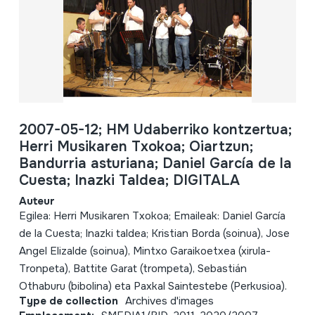
2007-05-12; HM Udaberriko kontzertua;
Herri Musikaren Txokoa; Oiartzun;
Bandurria asturiana; Daniel García de la
Cuesta; Inazki Taldea; DIGITALA
Auteur
Egilea: Herri Musikaren Txokoa; Emaileak: Daniel García
de la Cuesta; Inazki taldea; Kristian Borda (soinua), Jose
Angel Elizalde (soinua), Mintxo Garaikoetxea (xirula-
Tronpeta), Battite Garat (trompeta), Sebastián
Othaburu (bibolina) eta Paxkal Saintestebe (Perkusioa).
Type de collection
Archives d'images