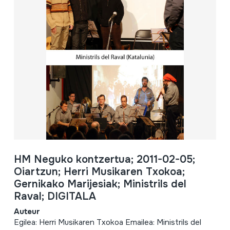
HM Neguko kontzertua; 2011-02-05;
Oiartzun; Herri Musikaren Txokoa;
Gernikako Marijesiak; Ministrils del
Raval; DIGITALA
Auteur
Egilea: Herri Musikaren Txokoa Emailea: Ministrils del