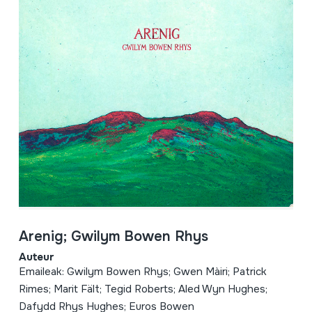
Arenig; Gwilym Bowen Rhys
Auteur
Emaileak: Gwilym Bowen Rhys; Gwen Màiri; Patrick
Rimes; Marit Fält; Tegid Roberts; Aled Wyn Hughes;
Dafydd Rhys Hughes; Euros Bowen