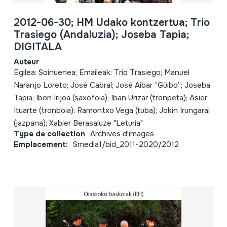
2012-06-30; HM Udako kontzertua; Trio
Trasiego (Andaluzia); Joseba Tapia;
DIGITALA
Auteur
Egilea: Soinuenea; Emaileak: Trio Trasiego; Manuel
Naranjo Loreto; José Cabral; José Aibar “Güibo”; Joseba
Tapia; Ibon Irijoa (saxofoia); Iban Urizar (tronpeta); Asier
Ituarte (tronboia); Ramontxo Vega (tuba); Jokin Irungarai
(jazpana); Xabier Berasaluze "Leturia"
Type de collection
Archives d'images
Emplacement:
Smedia1/bid_2011-2020/2012