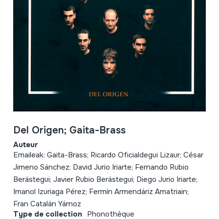
Del Origen; Gaita-Brass
Auteur
Emaileak: Gaita-Brass; Ricardo Oficialdegui Lizaur; César
Jimeno Sánchez; David Jurio Iriarte; Fernando Rubio
Berástegui; Javier Rubio Berástegui; Diego Jurio Iriarte;
Imanol Izuriaga Pérez; Fermín Armendáriz Amatriain;
Fran Catalán Yárnoz
Type de collection
Phonothèque