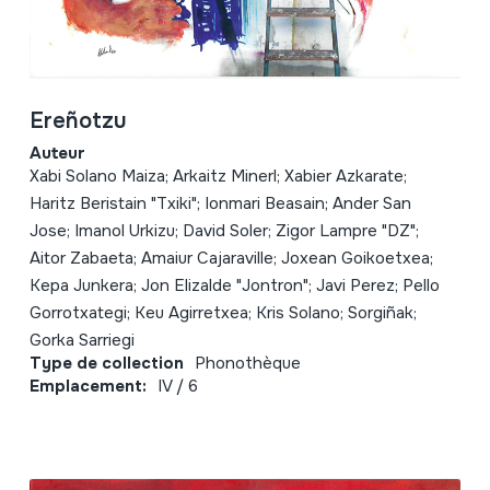
Ereñotzu
Auteur
Xabi Solano Maiza; Arkaitz Minerl; Xabier Azkarate;
Haritz Beristain "Txiki"; Ionmari Beasain; Ander San
Jose; Imanol Urkizu; David Soler; Zigor Lampre "DZ";
Aitor Zabaeta; Amaiur Cajaraville; Joxean Goikoetxea;
Kepa Junkera; Jon Elizalde "Jontron"; Javi Perez; Pello
Gorrotxategi; Keu Agirretxea; Kris Solano; Sorgiñak;
Gorka Sarriegi
Type de collection
Phonothèque
Emplacement:
IV / 6