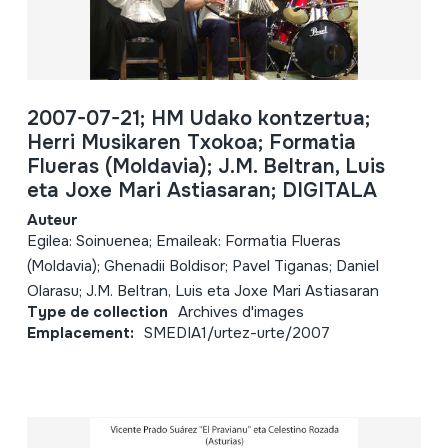
2007-07-21; HM Udako kontzertua;
Herri Musikaren Txokoa; Formatia
Flueras (Moldavia); J.M. Beltran, Luis
eta Joxe Mari Astiasaran; DIGITALA
Auteur
Egilea: Soinuenea; Emaileak: Formatia Flueras
(Moldavia); Ghenadii Boldisor; Pavel Tiganas; Daniel
Olarasu; J.M. Beltran, Luis eta Joxe Mari Astiasaran
Type de collection
Archives d'images
Emplacement:
SMEDIA1/urtez-urte/2007