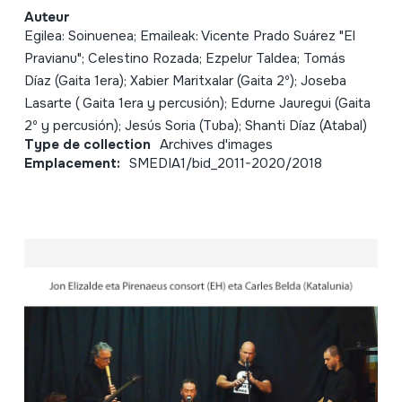
Auteur
Egilea: Soinuenea; Emaileak: Vicente Prado Suárez "El
Pravianu"; Celestino Rozada; Ezpelur Taldea; Tomás
Díaz (Gaita 1era); Xabier Maritxalar (Gaita 2º); Joseba
Lasarte ( Gaita 1era y percusión); Edurne Jauregui (Gaita
2º y percusión); Jesús Soria (Tuba); Shanti Díaz (Atabal)
Type de collection
Archives d'images
Emplacement:
SMEDIA1/bid_2011-2020/2018