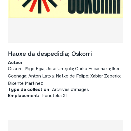
Hauxe da despedidia; Oskorri
Auteur
Oskorri; Iñigo Egia; Jose Urrejola; Gorka Escauriaza; Iker
Goenaga; Anton Latxa; Natxo de Felipe; Xabier Zeberio;
Bixente Martinez
Type de collection
Archives d'images
Emplacement:
Fonoteka XI