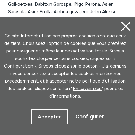
Goikoetxea; Dabitxin Gorospe; Iñigo Perona; Asier
Sarasola; Asier Ercilla; Ainhoa gozategi; Julen Alonso;
Xabi Zabala; Angel Unzu
Type de collection
Phonothèque
Emplacement:
IV / 6
Ce site Internet utilise ses propres cookies ainsi que ceux
de tiers. Choisissez l’option de cookies que vous préférez
pour naviguer et même leur désactivation totale. Si vous
souhaitez bloquer certains cookies, cliquez sur «
Configuration ». Si vous cliquez sur le bouton « J’ai compris
» vous consentez à accepter les cookies mentionnés
précédemment, et à accepter notre politique d’utilisation
des cookies, cliquez sur le lien "
En savoir plus
" pour plus
d’informations.
Configurer
Accepter