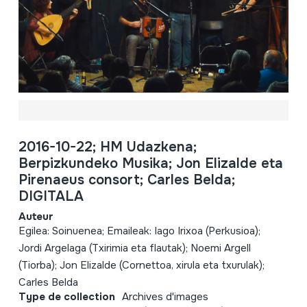
2016-10-22; HM Udazkena;
Berpizkundeko Musika; Jon Elizalde eta
Pirenaeus consort; Carles Belda;
DIGITALA
Auteur
Egilea: Soinuenea; Emaileak: Iago Irixoa (Perkusioa);
Jordi Argelaga (Txirimia eta flautak); Noemi Argell
(Tiorba); Jon Elizalde (Cornettoa, xirula eta txurulak);
Carles Belda
Type de collection
Archives d'images