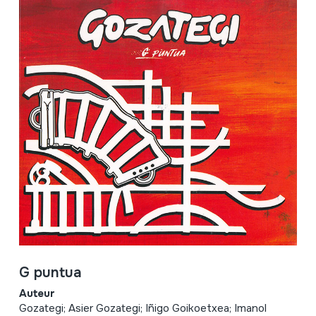
G puntua
Auteur
Gozategi; Asier Gozategi; Iñigo Goikoetxea; Imanol