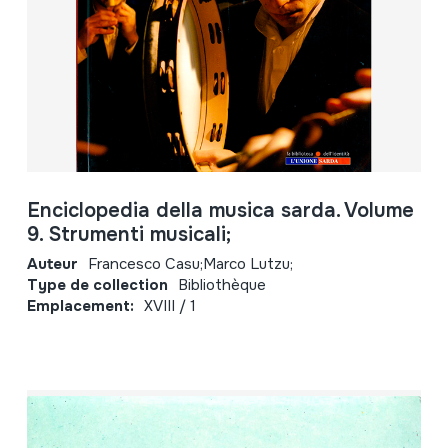
Enciclopedia della musica sarda. Volume
9. Strumenti musicali;
Auteur
Francesco Casu;Marco Lutzu;
Type de collection
Bibliothèque
Emplacement:
XVIII / 1