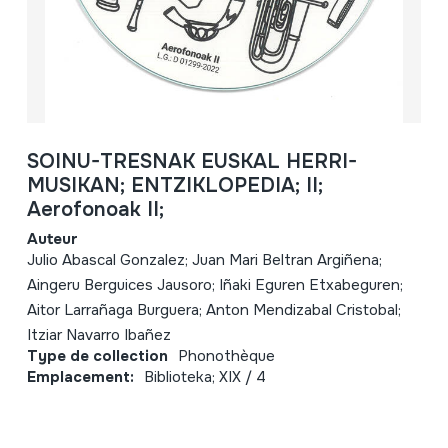
SOINU-TRESNAK EUSKAL HERRI-
MUSIKAN; ENTZIKLOPEDIA; II;
Aerofonoak II;
Auteur
Julio Abascal Gonzalez; Juan Mari Beltran Argiñena;
Aingeru Berguices Jausoro; Iñaki Eguren Etxabeguren;
Aitor Larrañaga Burguera; Anton Mendizabal Cristobal;
Itziar Navarro Ibañez
Type de collection
Phonothèque
Emplacement:
Biblioteka; XIX / 4