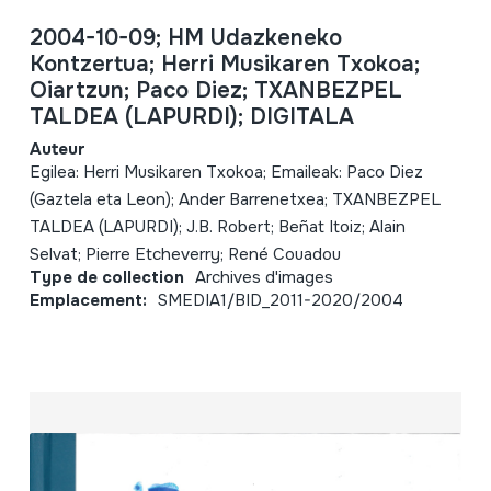
2004-10-09; HM Udazkeneko
Kontzertua; Herri Musikaren Txokoa;
Oiartzun; Paco Diez; TXANBEZPEL
TALDEA (LAPURDI); DIGITALA
Auteur
Egilea: Herri Musikaren Txokoa; Emaileak: Paco Diez
(Gaztela eta Leon); Ander Barrenetxea; TXANBEZPEL
TALDEA (LAPURDI); J.B. Robert; Beñat Itoiz; Alain
Selvat; Pierre Etcheverry; René Couadou
Type de collection
Archives d'images
Emplacement:
SMEDIA1/BID_2011-2020/2004