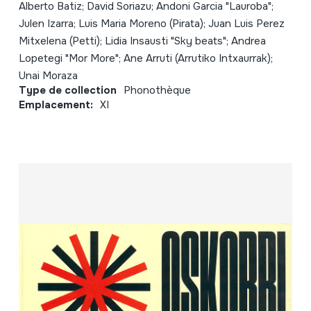
Alberto Batiz; David Soriazu; Andoni Garcia "Lauroba";
Julen Izarra; Luis Maria Moreno (Pirata); Juan Luis Perez
Mitxelena (Petti); Lidia Insausti "Sky beats"; Andrea
Lopetegi "Mor More"; Ane Arruti (Arrutiko Intxaurrak);
Unai Moraza
Type de collection
Phonothèque
Emplacement:
XI