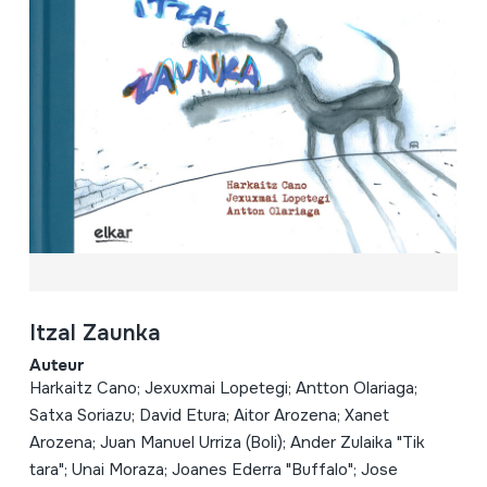
Itzal Zaunka
Auteur
Harkaitz Cano; Jexuxmai Lopetegi; Antton Olariaga;
Satxa Soriazu; David Etura; Aitor Arozena; Xanet
Arozena; Juan Manuel Urriza (Boli); Ander Zulaika "Tik
tara"; Unai Moraza; Joanes Ederra "Buffalo"; Jose