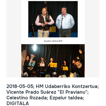
2018-05-05; HM Udaberriko Kontzertua;
Vicente Prado Suárez "El Pravianu";
Celestino Rozada; Ezpelur taldea;
DIGITALA