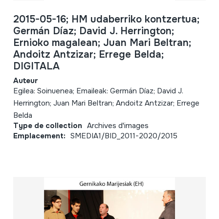
2015-05-16; HM udaberriko kontzertua;
Germán Díaz; David J. Herrington;
Ernioko magalean; Juan Mari Beltran;
Andoitz Antzizar; Errege Belda;
DIGITALA
Auteur
Egilea: Soinuenea; Emaileak: Germán Díaz; David J.
Herrington; Juan Mari Beltran; Andoitz Antzizar; Errege
Belda
Type de collection
Archives d'images
Emplacement:
SMEDIA1/BID_2011-2020/2015