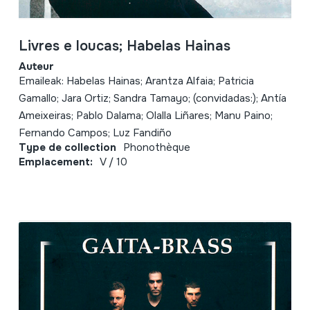
Livres e loucas; Habelas Hainas
Auteur
Emaileak: Habelas Hainas; Arantza Alfaia; Patricia
Gamallo; Jara Ortiz; Sandra Tamayo; (convidadas:); Antía
Ameixeiras; Pablo Dalama; Olalla Liñares; Manu Paino;
Fernando Campos; Luz Fandiño
Type de collection
Phonothèque
Emplacement:
V / 10