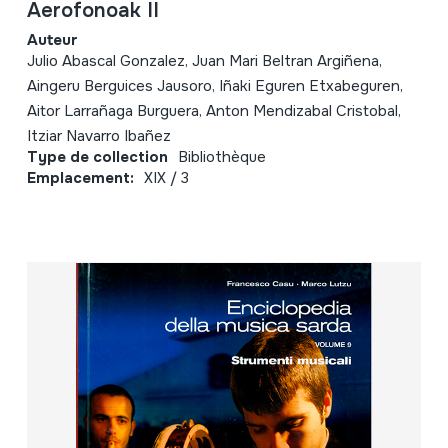
Aerofonoak II
Auteur
Julio Abascal Gonzalez, Juan Mari Beltran Argiñena,
Aingeru Berguices Jausoro, Iñaki Eguren Etxabeguren,
Aitor Larrañaga Burguera, Anton Mendizabal Cristobal,
Itziar Navarro Ibañez
Type de collection
Bibliothèque
Emplacement:
XIX / 3