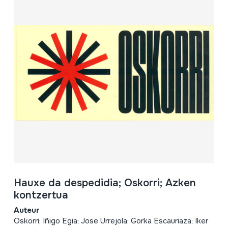
Hauxe da despedidia; Oskorri; Azken
kontzertua
Auteur
Oskorri; Iñigo Egia; Jose Urrejola; Gorka Escauriaza; Iker