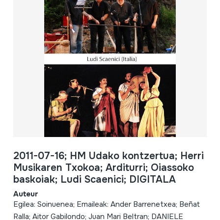
2011-07-16; HM Udako kontzertua; Herri
Musikaren Txokoa; Arditurri; Oiassoko
baskoiak; Ludi Scaenici; DIGITALA
Auteur
Egilea: Soinuenea; Emaileak: Ander Barrenetxea; Beñat
Ralla; Aitor Gabilondo; Juan Mari Beltran; DANIELE