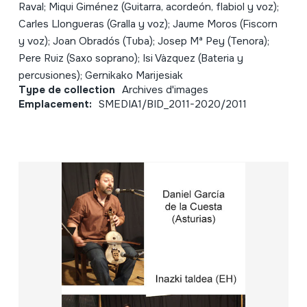
Raval; Miqui Giménez (Guitarra, acordeón, flabiol y voz);
Carles Llongueras (Gralla y voz); Jaume Moros (Fiscorn
y voz); Joan Obradós (Tuba); Josep Mª Pey (Tenora);
Pere Ruiz (Saxo soprano); Isi Vàzquez (Bateria y
percusiones); Gernikako Marijesiak
Type de collection
Archives d'images
Emplacement:
SMEDIA1/BID_2011-2020/2011