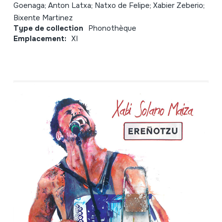
Goenaga; Anton Latxa; Natxo de Felipe; Xabier Zeberio;
Bixente Martinez
Type de collection
Phonothèque
Emplacement:
XI