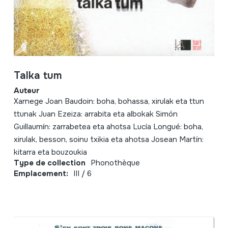
Talka tum
Auteur
Xarnege Joan Baudoin: boha, bohassa, xirulak eta ttun
ttunak Juan Ezeiza: arrabita eta albokak Simón
Guillaumín: zarrabetea eta ahotsa Lucía Longué: boha,
xirulak, besson, soinu txikia eta ahotsa Josean Martín:
kitarra eta bouzoukia
Type de collection
Phonothèque
Emplacement:
III / 6