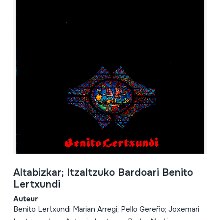
Altabizkar; Itzaltzuko Bardoari Benito
Lertxundi
Auteur
Benito Lertxundi Marian Arregi; Pello Gereño; Joxemari