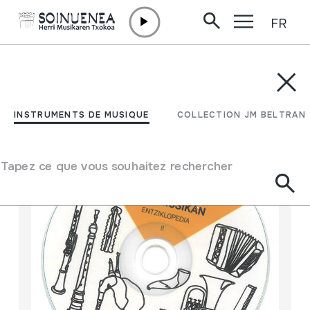
FR
Aller directement au contenu
INSTRUMENTS DE MUSIQUE
COLLECTION JM BELTRAN
Filtrer
INSTRUMENTS DE MUSIQUE
COLLECTION JM BELTRAN
Moteur de recherche
Tapez ce que vous souhaitez rechercher