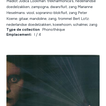
Madlot Judica Lookman: trekharmonica's, nederlandse
doedelzakken, zampogna, dwarsfluit, zang Marianne
Heselmans: viool, sopranino-blokfluit, zang Peter
Koene: gitaar, mandoline, zang, trommel Bert Lotz:
nederlandse doedelzakken, koeiehoorn, schalmei, zang
Type de collection
Phonothèque
Emplacement:
I / 4