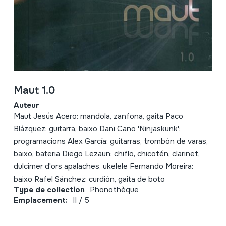
Maut 1.0
Auteur
Maut Jesús Acero: mandola, zanfona, gaita Paco
Blázquez: guitarra, baixo Dani Cano 'Ninjaskunk':
programacions Alex García: guitarras, trombón de varas,
baixo, bateria Diego Lezaun: chiflo, chicotén, clarinet,
dulcimer d'ors apalaches, ukelele Fernando Moreira:
baixo Rafel Sánchez: curdión, gaita de boto
Type de collection
Phonothèque
Emplacement:
II / 5