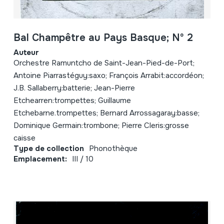
Bal Champêtre au Pays Basque; Nº 2
Auteur
Orchestre Ramuntcho de Saint-Jean-Pied-de-Port;
Antoine Piarrastéguy:saxo; François Arrabit:accordéon;
J.B. Sallaberry:batterie; Jean-Pierre
Etchearren:trompettes; Guillaume
Etchebarne.trompettes; Bernard Arrossagaray:basse;
Dominique Germain:trombone; Pierre Cleris:grosse
caisse
Type de collection
Phonothèque
Emplacement:
III / 10