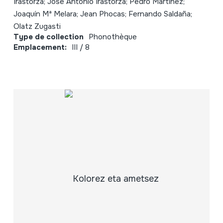
Irastorza; Jose Antonio Irastorza; Pedro Martinez;
Joaquín Mª Melara; Jean Phocas; Fernando Saldaña;
Olatz Zugasti
Type de collection
Phonothèque
Emplacement:
III / 8