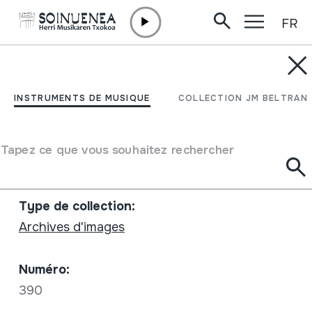
FR
Aller directement au contenu
JM BELTRAN ARGIÑENA
Castelfidardo 2006
INSTRUMENTS DE MUSIQUE
COLLECTION JM BELTRAN
Type de collection
Archives d'images
Emplacement:
IV / 3
Tapez ce que vous souhaitez rechercher
Fiche complète
Type de collection:
Archives d'images
Numéro:
390