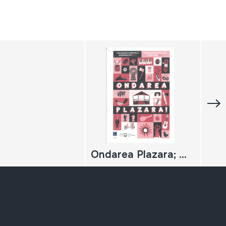
Ondarea Plazara; Ondarearen europako jardunaldiak 2019; Jornadas europeas del patrimonio