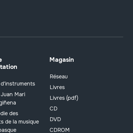
e
Magasin
tation
Réseau
 d'instruments
Livres
 Juan Mari
Livres (pdf)
rgiñena
CD
die des
DVD
s de la musique
 basque
CDROM