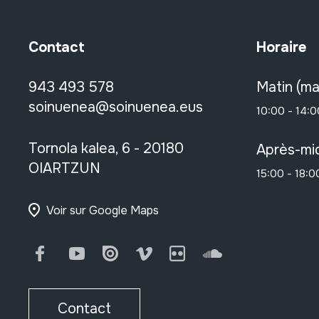
Contact
Horaire
943 493 578
Matin (ma
soinuenea@soinuenea.eus
10:00 - 14:0
Tornola kalea, 6 - 20180
Après-mid
OIARTZUN
15:00 - 18:0
Voir sur Google Maps
Facebook
Youtube
Issuu
Vimeo
Flickr
SoundCloud
Contact