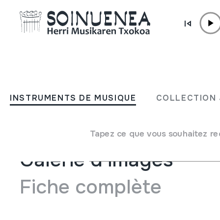
Aller directement au contenu
JM BELTRAN ARGIÑENA
Herria Oihuka
INSTRUMENTS DE MUSIQUE
COLLECTION 
Type de collection
Bibliothèque
Tapez ce que vous souhaitez re
Galerie d'images
Fiche complète