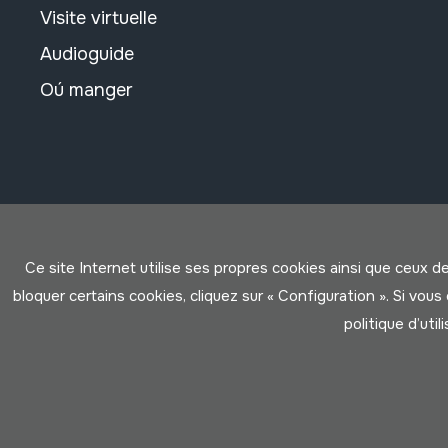
Visite virtuelle
Audioguide
Oú manger
Ce site Internet utilise ses propres cookies ainsi que ceux d
bloquer certains cookies, cliquez sur « Configuration ». Si vo
politique d’util
Conditions d'Utilisation
Politique de Privacité
Cookies po