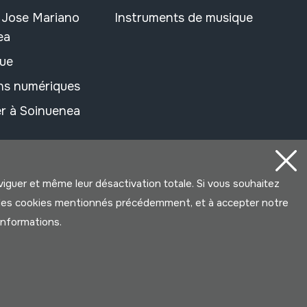
n Jose Mariano
Instruments de musique
ea
ue
ons numériques
r à Soinuenea
aviguer et même leur désactivation totale. Si vous souhaitez
ter les cookies mentionnés précédemment, et à accepter notre
’informations.
Développé par Lotura