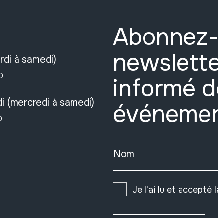
Abonnez-
newslette
rdi à samedi)
0
informé d
i (mercredi à samedi)
événeme
0
Nom
Je l'ai lu et accepté 