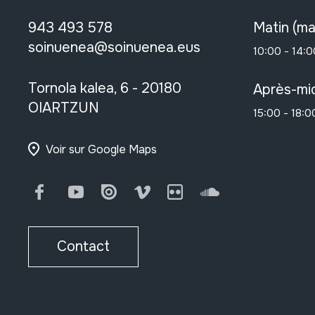
943 493 578
Matin (ma
soinuenea@soinuenea.eus
10:00 - 14:0
Tornola kalea, 6 - 20180
Après-mid
OIARTZUN
15:00 - 18:0
Voir sur Google Maps
Facebook
Youtube
Issuu
Vimeo
Flickr
SoundCloud
Contact