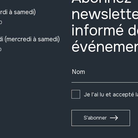
newslette
rdi à samedi)
0
informé d
i (mercredi à samedi)
événeme
0
Nom
Je l'ai lu et accepté 
S'abonner