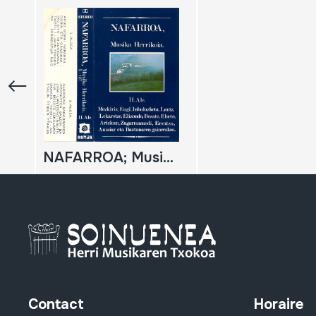
NAFARROA; Musika Herrikoia; II.Ale; Navarra folklore; Vol. 2; Mezkiriz; Eugi; Inbuluzketa; Lantz; Lekarotze; Elizondo; Bozate; Eluete; Arizkun; Zugarramurdi; Erratzu; Amaiur; Baztanaren gainerakoa
Contact
Horaire