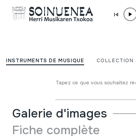
Aller directement au contenu
JM BELTRAN ARGIÑENA
Iñauterikeriak
INSTRUMENTS DE MUSIQUE
COLLECTION 
Auteur
Hartu ta Sartu's Band
Type de collection
Phonothèque
Tapez ce que vous souhaitez re
Emplacement:
VII / 61
Galerie d'images
Fiche complète