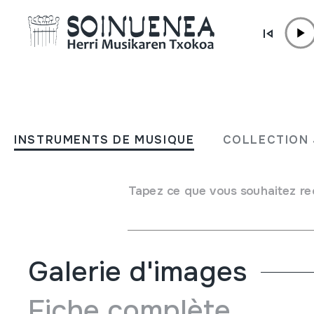
Aller directement au contenu
JM BELTRAN ARGIÑENA
La puerta abierta. Baladas
INSTRUMENTS DE MUSIQUE
COLLECTION 
e internacionales
Tapez ce que vous souhaitez re
Auteur
Alan Griffin
Type de collection
Bibliothèque
Galerie d'images
Fiche complète