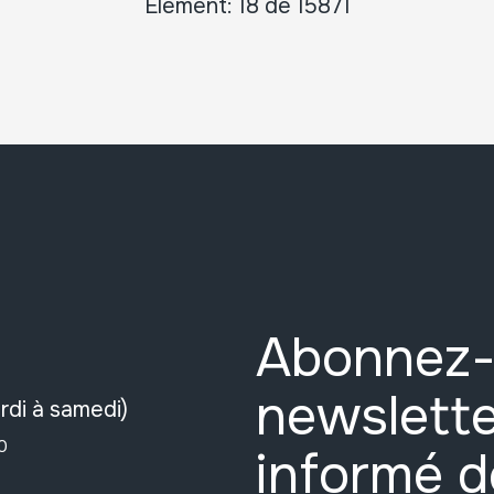
Élément: 18 de 15871
Abonnez-
newslette
rdi à samedi)
0
informé d