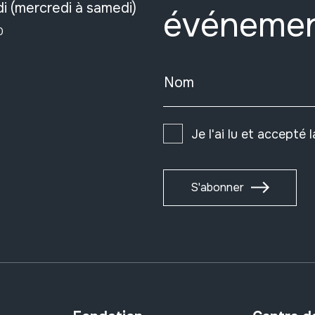
i (mercredi à samedi)
événeme
0
Nom
Je l'ai lu et accepté 
S'abonner