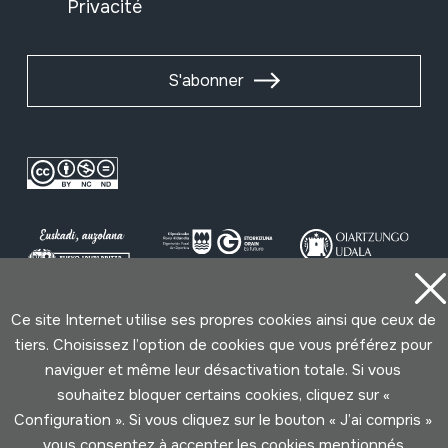
Privacité
S'abonner
Ce site Internet utilise ses propres cookies ainsi que ceux de
Conditions d'Utilisation
Politique de Privacité
tiers. Choisissez l’option de cookies que vous préférez pour
Cookies politique
naviguer et même leur désactivation totale. Si vous
souhaitez bloquer certains cookies, cliquez sur «
Développé par Lotura
Configuration ». Si vous cliquez sur le bouton « J’ai compris »
vous consentez à accepter les cookies mentionnés