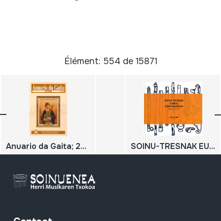
Élément: 554 de 15871
Anuario da Gaita; 2021; Nº 36
SOINU-TRESNAK EUSKAL HERRI-MUSIKAN; ENZIKLOPEDIA; I; Aerofonoak I