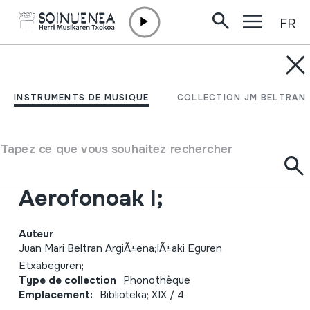
FR
Aller directement au contenu
JM BELTRAN ARGIÑENA
SOINU-TRESNAK
INSTRUMENTS DE MUSIQUE
COLLECTION JM BELTRAN
EUSKAL HERRI-
MUSIKAN;
Tapez ce que vous souhaitez rechercher
ENTZIKLOPEDIA I;
Aerofonoak I;
Auteur
Juan Mari Beltran ArgiÃ±ena;IÃ±aki Eguren
Etxabeguren;
Type de collection
Phonothèque
Emplacement:
Biblioteka; XIX / 4