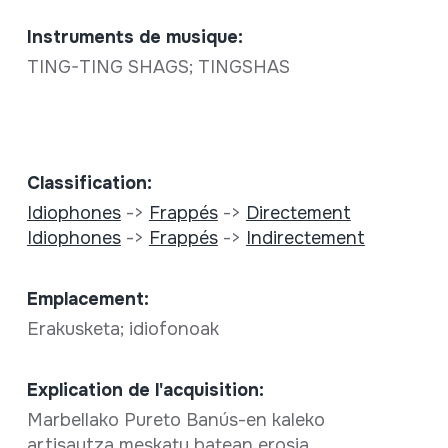
Instruments de musique:
TING-TING SHAGS; TINGSHAS
Classification:
Idiophones
->
Frappés
->
Directement
Idiophones
->
Frappés
->
Indirectement
Emplacement:
Erakusketa; idiofonoak
Explication de l'acquisition:
Marbellako Pureto Banús-en kaleko
artisautza meskatu batean erosia.