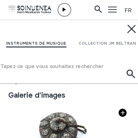
FR
Aller directement au contenu
JM BELTRAN ARGIÑENA
TING-TING SHAGS;
INSTRUMENTS DE MUSIQUE
COLLECTION JM BELTRAN
TINGSHAS
Tapez ce que vous souhaitez rechercher
Auteur
Ez dakigu.
Type de collection
Instruments
Emplacement:
Erakusketa; idiofonoak
Galerie d'images