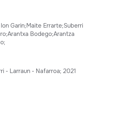
on Garin;Maite Errarte;Suberri
tro;Arantxa Bodego;Arantza
no;
ri - Larraun - Nafarroa; 2021