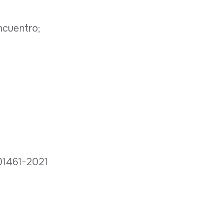
ncuentro;
 01461-2021