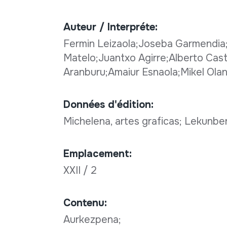
Auteur / Interpréte:
Fermin Leizaola;Joseba Garmendia;I
Matelo;Juantxo Agirre;Alberto Cas
Aranburu;Amaiur Esnaola;Mikel Ola
Données d'édition:
Michelena, artes graficas; Lekunber
Emplacement:
XXII / 2
Contenu:
Aurkezpena;