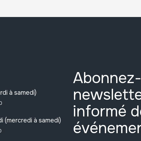
Abonnez-
newslette
rdi à samedi)
0
informé d
i (mercredi à samedi)
événeme
0