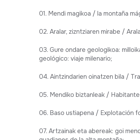
01. Mendi magikoa / la montaña mág
02. Aralar, zizntziaren mirabe / Arala
03. Gure ondare geologikoa: milloik
geológico: viaje milenario;
04. Aintzindarien oinatzen bila / Tra
05. Mendiko biztanleak / Habitante
06. Baso ustiapena / Explotación fo
07. Artzainak eta abereak: goi mend
guadianes de la alta montaña;