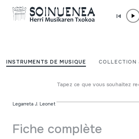
Aller directement au contenu
INSTRUMENTS DE MUSIQUE
Aranoko hotsak. Arano, 2
INSTRUMENTS DE MUSIQUE
COLLECTION 
8 eta 16
Tapez ce que vous souhaitez re
Auteur
Egilea: Herri Musikaren Txokoa Emaile ezberdinak: J.A. Ans
Legarreta J. Leonet
Fiche complète