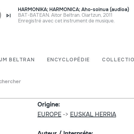
HARMONIKA; HARMONICA; Aho-soinua (audioa)
BAT-BATEAN. Aitor Beltran. Oiartzun, 2011
Enregistré avec cet instrument de musique.
Type de collection:
000-01-
Archives d'images
JM BELTRAN
ENCYCLOPÉDIE
COLLECTIO
Numéro:
chercher
581
a J.M.
Origine:
EUROPE
->
EUSKAL HERRIA
Auteur / Interpréte: