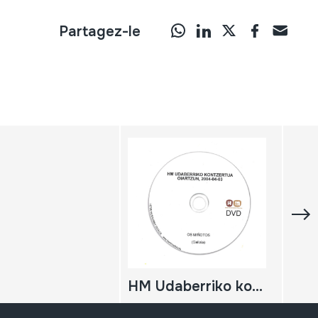
Partagez-le
HM Udaberriko kontzertua; 2004-04-03; Oiartzun; Herri Musikaren Txokoa; Os Miñotos