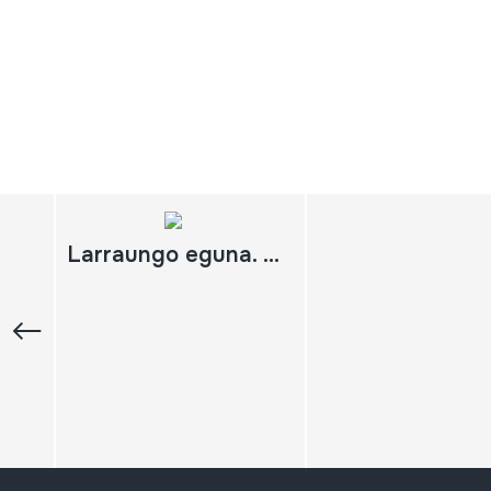
Larraungo eguna. Silla dantza eta ingurutxoa Errazkin, 2007-06-03