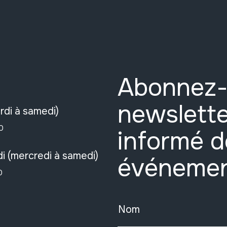
Abonnez-
newslette
rdi à samedi)
0
informé d
i (mercredi à samedi)
événeme
0
Nom