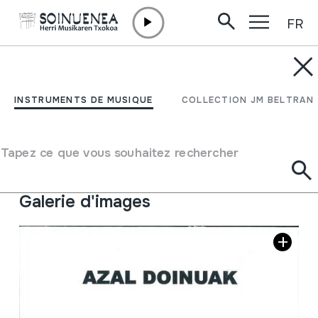
FR
Aller directement au contenu
INSTRUMENTS DE MUSIQUE
AZAL DOINUAK;
INSTRUMENTS DE MUSIQUE
COLLECTION JM BELTRAN
SUNPRIÑUA ETA
TXULUBITEA; Iribas 1973
Tapez ce que vous souhaitez rechercher
Galerie d'images