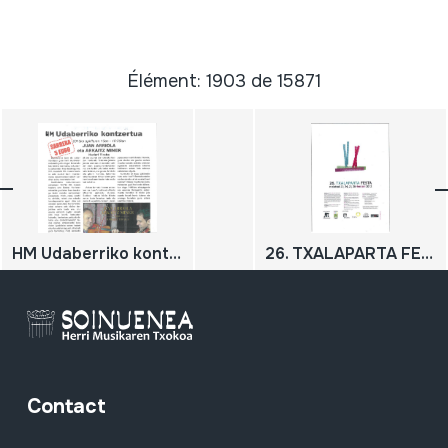
Élément: 1903 de 15871
HM Udaberriko kontzertua; 2013-04-13; Oiartzun; Herri Musikaren Txokoa; JUAN ARRIOLA eta ARKAITZ MINER; Hariari tiraka
26. TXALAPARTA FESTA; maiatzak 20, 24, 25, 26 Hernani; 2012
Contact