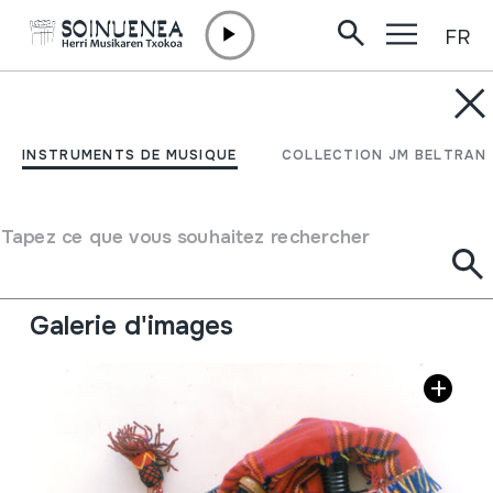
FR
Aller directement au contenu
INSTRUMENTS DE MUSIQUE
BAGPIPE
INSTRUMENTS DE MUSIQUE
COLLECTION JM BELTRAN
Auteur
Ez dakigu.
Type d'instrument de musique
Tapez ce que vous souhaitez rechercher
Aérophones
->
Anches
->
Simple battante (clarinette)
Aérophones
->
Anches
->
Cornemuses
Galerie d'images