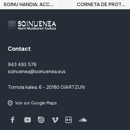
SOINU HANDIA; ACCORDEON; PIANOZKO AKORDEOIA
CORNETA DE PROTOCOLO
Contact
943 493 578
soinuenea@soinuenea.eus
Tornola kalea, 6 - 20180 OIARTZUN
Voir sur Google Maps
Facebook
Youtube
Issuu
Vimeo
Flickr
SoundCloud