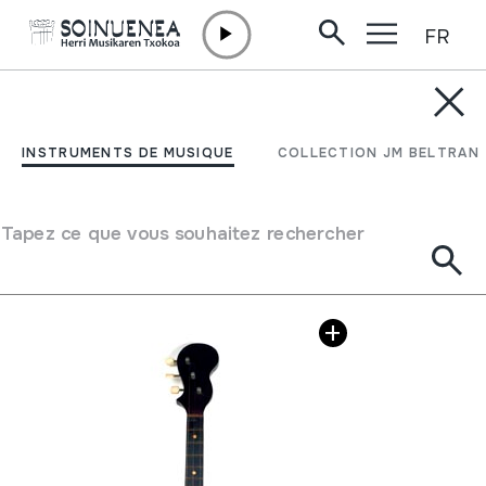
FR
Aller directement au contenu
INSTRUMENTS DE MUSIQUE
BALALAIKA; BALALAICA
INSTRUMENTS DE MUSIQUE
COLLECTION JM BELTRAN
Auteur
Ez dakigu.
Type d'instrument de musique
Cordes
->
Pincées
Tapez ce que vous souhaitez rechercher
Galerie d'images