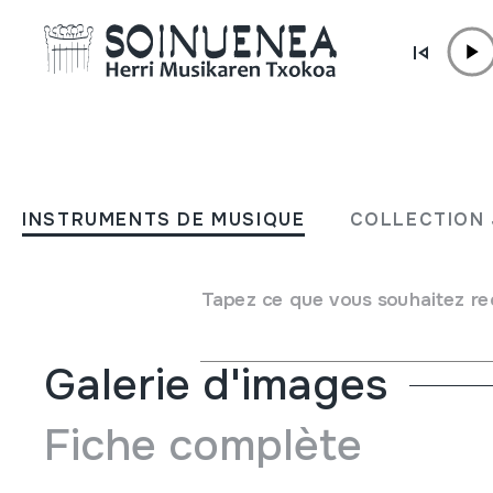
Aller directement au contenu
INSTRUMENTS DE MUSIQUE
BANDURRIA
INSTRUMENTS DE MUSIQUE
COLLECTION 
Auteur
Erviti. San Sebastián-Logroño markakoa.
Type d'instrument de musique
Cordes
->
Pincées
Tapez ce que vous souhaitez re
Galerie d'images
Fiche complète