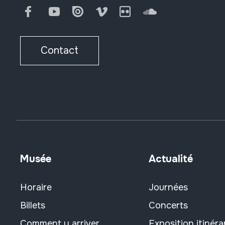
Facebook
Youtube
Issuu
Vimeo
Flickr
SoundCloud
Contact
Musée
Actualité
Horaire
Journées
Billets
Concerts
Comment y arriver
Exposition itinéra