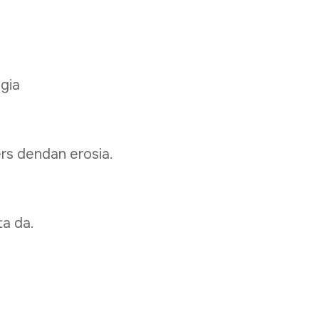
egia
ers dendan erosia.
ta da.