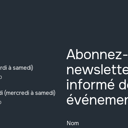
Abonnez-
newslette
rdi à samedi)
0
informé d
i (mercredi à samedi)
événeme
0
Nom