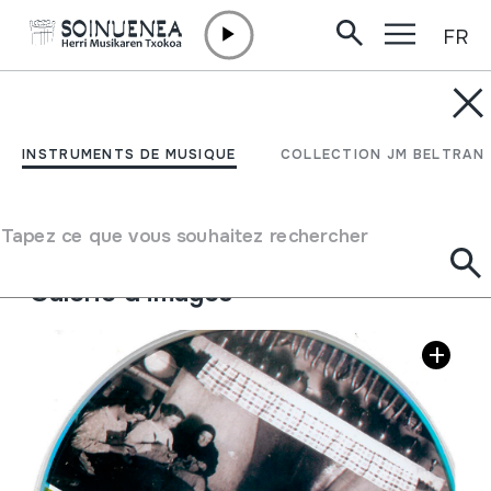
FR
Aller directement au contenu
INSTRUMENTS DE MUSIQUE
Baztan solasean; Ahozko
INSTRUMENTS DE MUSIQUE
COLLECTION JM BELTRAN
tradizioaren bilduma;
Tapez ce que vous souhaitez rechercher
Auteur
Maite Lakar Iraizoz;Ana Telletxea Koxkolin;
Galerie d'images