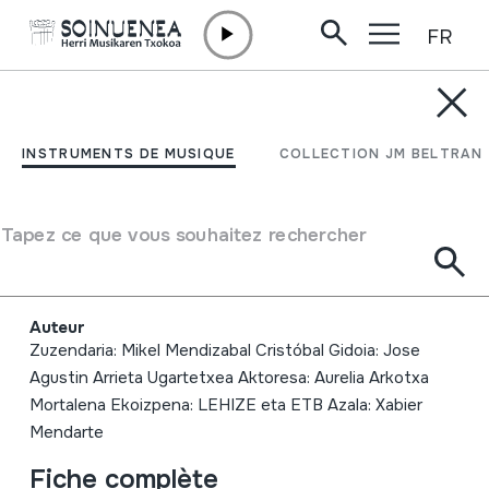
FR
Aller directement au contenu
INSTRUMENTS DE MUSIQUE
Berez doana zertan
INSTRUMENTS DE MUSIQUE
COLLECTION JM BELTRAN
behartu; Juan Mari
Lekuonaren poesia
Tapez ce que vous souhaitez rechercher
ibilaldia
Auteur
Zuzendaria: Mikel Mendizabal Cristóbal Gidoia: Jose
Agustin Arrieta Ugartetxea Aktoresa: Aurelia Arkotxa
Mortalena Ekoizpena: LEHIZE eta ETB Azala: Xabier
Mendarte
Fiche complète