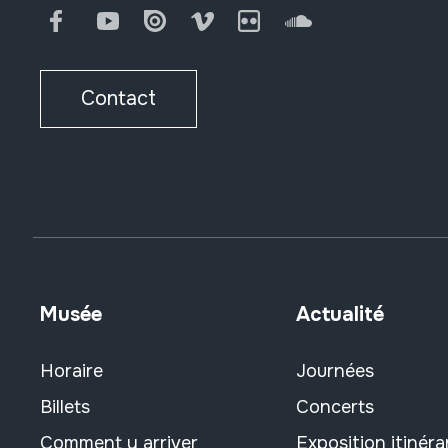
Facebook
Youtube
Issuu
Vimeo
Flickr
SoundCloud
Contact
Musée
Actualité
Horaire
Journées
Billets
Concerts
Comment y arriver
Exposition itinéra