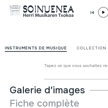
Aller directement au contenu
INSTRUMENTS DE MUSIQUE
BONBARDINOA
INSTRUMENTS DE MUSIQUE
COLLECTION 
Auteur
B. FULIK. JENISOVICE
Type d'instrument de musique
Tapez ce que vous souhaitez re
Aérophones
->
Vibrations des lèvres (trompette)
->
Chrom
Galerie d'images
Fiche complète