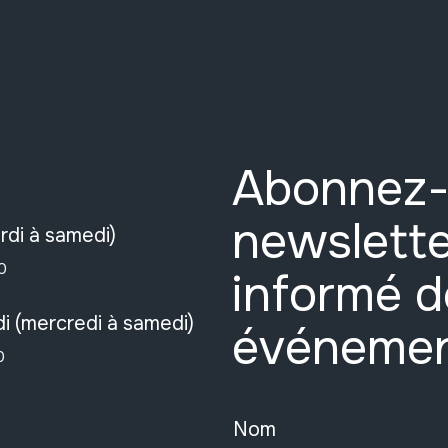
Abonnez-
newslette
rdi à samedi)
0
informé d
i (mercredi à samedi)
événeme
0
Nom