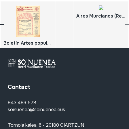
Aires Murcianos (Recopilación completa 1898-1928)
Boletín Artes populares. 1976 nº 2; Instrumentos típicos de Puerto Rico; El cuatro puertorriqueño y sus valores
Contact
943 493 578
soinuenea@soinuenea.eus
Tornola kalea, 6 - 20180 OIARTZUN