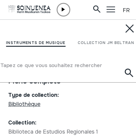
FR
Aller directement au contenu
INSTRUMENTS DE MUSIQUE
Cancionero Popular
INSTRUMENTS DE MUSIQUE
COLLECTION JM BELTRAN
Murciano Antiguo
Tapez ce que vous souhaitez rechercher
Auteur
Díez de Revenga Torres, María Josefa
Fiche complète
Type de collection:
Bibliothèque
Collection:
Biblioteca de Estudios Regionales 1