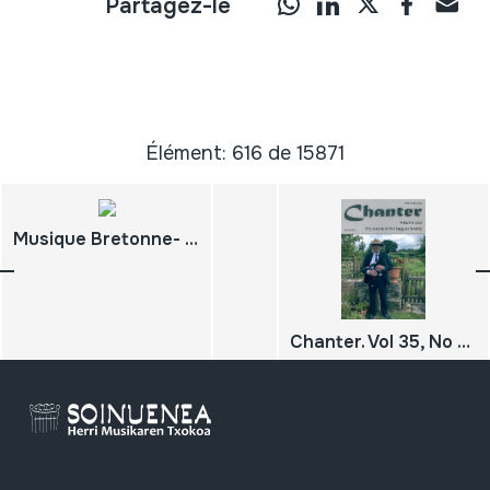
Partagez-le
Élément: 616 de 15871
Musique Bretonne- spécial treujenn-gaol / 2eme Recontre Internationale de la clarinette populaire du 23 au 27 Mai 1990;
Chanter. Vol 35, No 3. The Journal of the Bagpipe Society. Autumn 2021