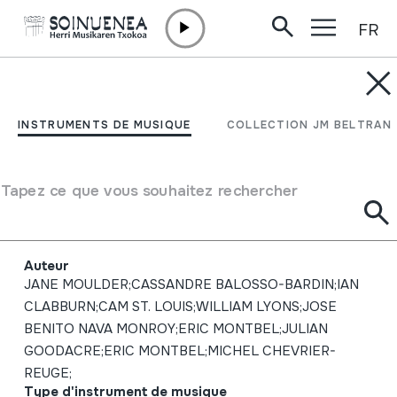
FR
Aller directement au contenu
INSTRUMENTS DE MUSIQUE
Chanter. Vol 35, No 4.
INSTRUMENTS DE MUSIQUE
COLLECTION JM BELTRAN
The Journal of the
Bagpipe Society. Winter
Tapez ce que vous souhaitez rechercher
2021
Auteur
JANE MOULDER;CASSANDRE BALOSSO-BARDIN;IAN
CLABBURN;CAM ST. LOUIS;WILLIAM LYONS;JOSE
BENITO NAVA MONROY;ERIC MONTBEL;JULIAN
GOODACRE;ERIC MONTBEL;MICHEL CHEVRIER-
REUGE;
Type d'instrument de musique