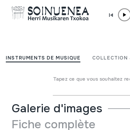
Aller directement au contenu
INSTRUMENTS DE MUSIQUE
CONCERTINA; BANDONE
INSTRUMENTS DE MUSIQUE
COLLECTION 
Auteur
F. Lange. Chemnitz Harmonika Fabrik markakoa
Type d'instrument de musique
Tapez ce que vous souhaitez re
Aérophones
->
Anches
->
Simple Libre
Galerie d'images
Fiche complète