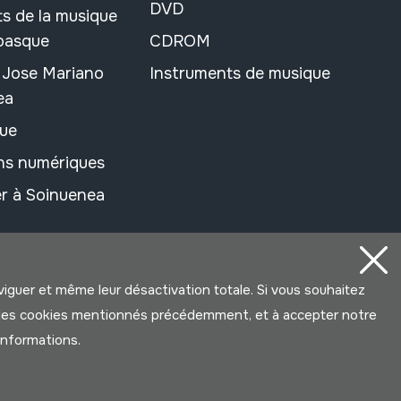
DVD
s de la musique
 basque
CDROM
n Jose Mariano
Instruments de musique
ea
ue
ons numériques
r à Soinuenea
aviguer et même leur désactivation totale. Si vous souhaitez
ter les cookies mentionnés précédemment, et à accepter notre
’informations.
Développé par Lotura