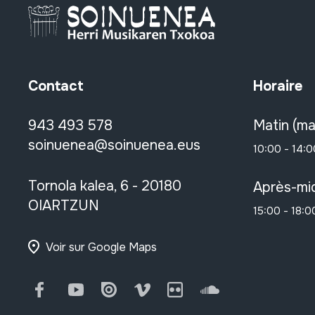
Contact
Horaire
943 493 578
Matin (ma
soinuenea@soinuenea.eus
10:00 - 14:0
Tornola kalea, 6 - 20180
Après-mid
OIARTZUN
15:00 - 18:0
Voir sur Google Maps
Facebook
Youtube
Issuu
Vimeo
Flickr
SoundCloud