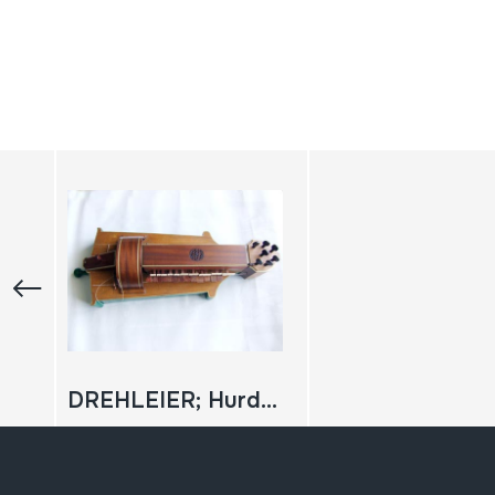
DREHLEIER; Hurdy gurdy; Vielle-Renaissance modell