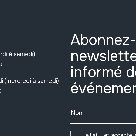
Abonnez-
newslette
rdi à samedi)
0
informé d
i (mercredi à samedi)
événeme
0
Nom
Je l'ai lu et accepté 