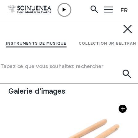
FR
Aller directement au contenu
INSTRUMENTS DE MUSIQUE
DANBOR MAKILAK
INSTRUMENTS DE MUSIQUE
COLLECTION JM BELTRAN
Auteur
Ez dakigu.
Type d'instrument de musique
Tapez ce que vous souhaitez rechercher
Membranophones
->
Frappés
->
Frappés à l'aide des
baguettes
Galerie d'images