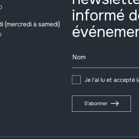
0
informé d
i (mercredi à samedi)
événeme
0
Nom
Je l'ai lu et accepté 
S'abonner