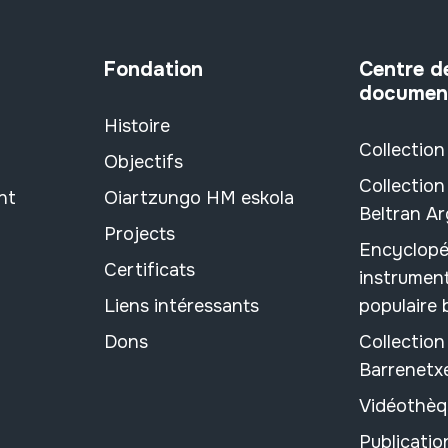
Fondation
Centre d
documen
Histoire
Collection
Objectifs
Collection
nt
Oiartzungo HM eskola
Beltran A
Projects
Encyclopé
Certificats
instrument
Liens intéressants
populaire
Dons
Collectio
Barrenetx
Vidéothèq
Publicati