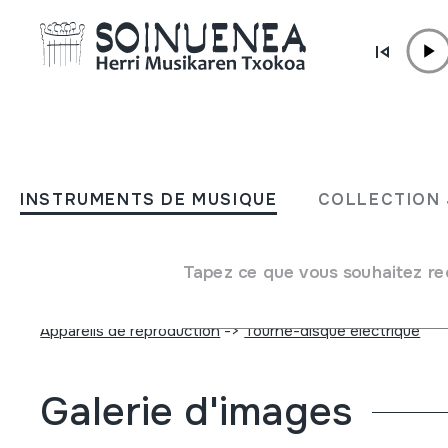
Aller directement au contenu
INSTRUMENTS DE MUSIQUE
DISKO-JOGAILU ELEKTRI
INSTRUMENTS DE MUSIQUE
COLLECTION 
Disko-jogailua
Tapez ce que vous souhaitez re
Auteur
Philips markakoa
Type d'instrument de musique
Appareils de reproduction
->
Tourne-disque électrique
Galerie d'images