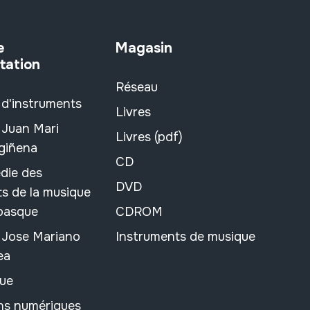
e
Magasin
tation
Réseau
 d'instruments
Livres
 Juan Mari
Livres (pdf)
rgiñena
CD
die des
DVD
s de la musique
 basque
CDROM
n Jose Mariano
Instruments de musique
ea
ue
ons numériques