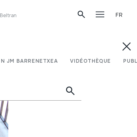
FR
Beltran ArgiÃ±ena. Oiartzun, 2020-03-24.
N JM BARRENETXEA
VIDÉOTHÈQUE
PUB