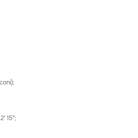
oni);
2' 15";