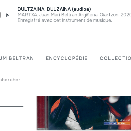
DULTZAINA; DULZAINA (audioa)
MARTXA. Juan Mari Beltran Argiñena. Oiartzun, 202
Enregistré avec cet instrument de musique.
sarda.
JM BELTRAN
ENCYCLOPÉDIE
COLLECTIO
chercher