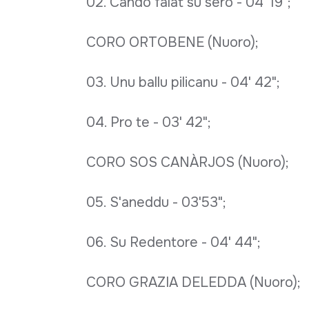
02. Cando falat su sero - 04' 19";
CORO ORTOBENE (Nuoro);
03. Unu ballu pilicanu - 04' 42";
04. Pro te - 03' 42";
CORO SOS CANÀRJOS (Nuoro);
05. S'aneddu - 03'53";
06. Su Redentore - 04' 44";
CORO GRAZIA DELEDDA (Nuoro);