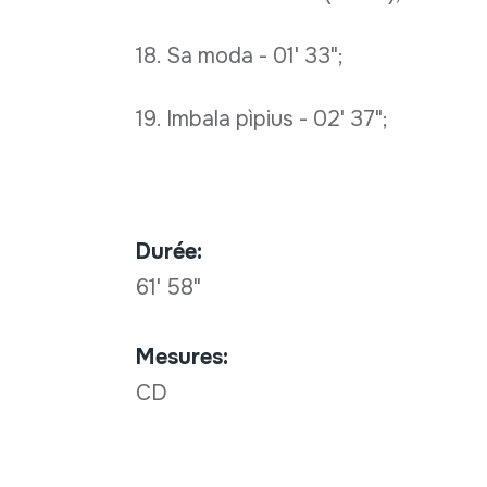
18. Sa moda - 01' 33";
19. Imbala pìpius - 02' 37";
Durée:
61' 58"
Mesures:
CD