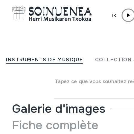
Aller directement au contenu
INSTRUMENTS DE MUSIQUE
Enciclopedia della musica 
INSTRUMENTS DE MUSIQUE
COLLECTION 
Cori polifonci 2
Tapez ce que vous souhaitez re
Auteur
Francesco Casu; Marco Lutzu;
Galerie d'images
Fiche complète