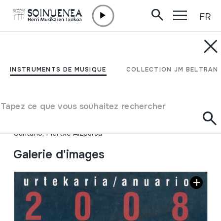
FR
Aller directement au contenu
INSTRUMENTS DE MUSIQUE
Euskal Herriko Egunkaria,
INSTRUMENTS DE MUSIQUE
COLLECTION JM BELTRAN
Urtekaria; Anuario 2008
Tapez ce que vous souhaitez rechercher
Auteur
Txema García; Iñaki Altuna; Arnaitz Gorriti; Martin
Garitano; Mertxe Aizpurua
Galerie d'images