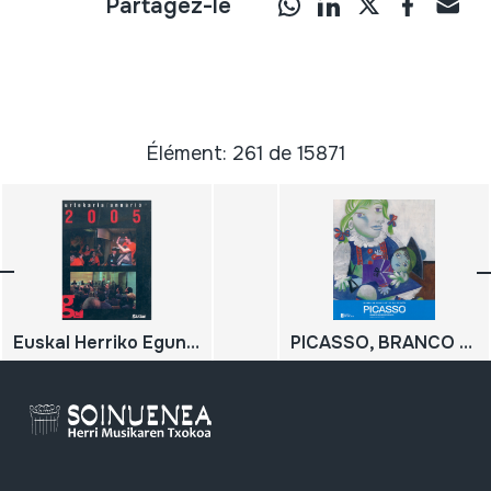
Partagez-le
Élément: 261 de 15871
Euskal Herriko Egunkaria, Urtekaria; Anuario 2005
PICASSO, BRANCO NO RECORDO AZUL Debuxando o futuro; PICASSO, BLANCO EN EL RECUERDO AZUL Dibujando el futuro