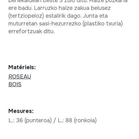
behekaldean beste 3 zulo ditu. Haize puzkaria
ere badu. Larruzko haize zakua belusez
(tertziopeloz) estalirik dago. Junta eta
muturretan sasi-hezurrezko (plastiko txuria)
errefortzuak ditu.
Matériels:
ROSEAU
BOIS
Mesures:
L.: 36 (punteroa) / L.: 88 (ronkoia)