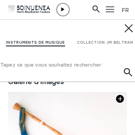
FR
Aller directement au contenu
INSTRUMENTS DE MUSIQUE
GAITA
INSTRUMENTS DE MUSIQUE
COLLECTION JM BELTRAN
Auteur
Santiago Miguel; Dos Amantes, Kantabria.
Type d'instrument de musique
Tapez ce que vous souhaitez rechercher
Aérophones
->
Anches
->
Cornemuses
Galerie d'images