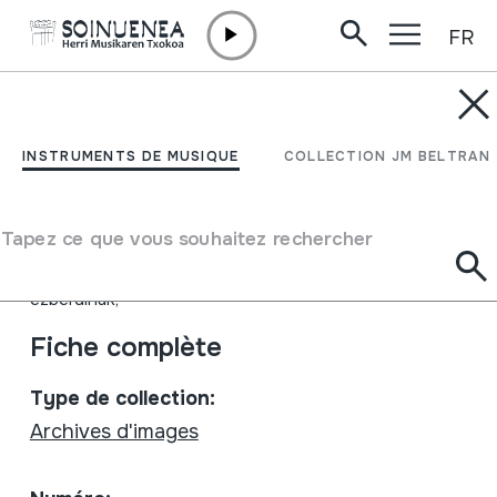
FR
Aller directement au contenu
INSTRUMENTS DE MUSIQUE
Gipuzkoa I (Gaztelerazko
INSTRUMENTS DE MUSIQUE
COLLECTION JM BELTRAN
bertsioa)
Tapez ce que vous souhaitez rechercher
Auteur
Egileak: Pío Caro Baroja; Julio Caro Baroja Emaile
ezberdinak;
Fiche complète
Type de collection:
Archives d'images