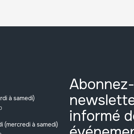
Abonnez-
newslette
rdi à samedi)
0
informé d
i (mercredi à samedi)
événeme