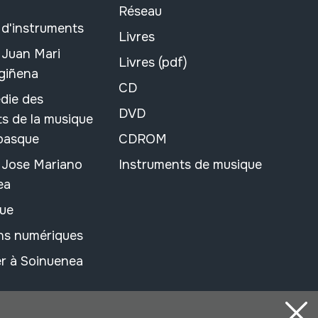
Réseau
 d'instruments
Livres
 Juan Mari
Livres (pdf)
rgiñena
CD
die des
DVD
s de la musique
 basque
CDROM
n Jose Mariano
Instruments de musique
ea
ue
ons numériques
r à Soinuenea