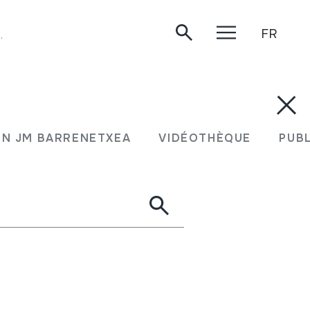
FR
.
N JM BARRENETXEA
VIDÉOTHÈQUE
PUB