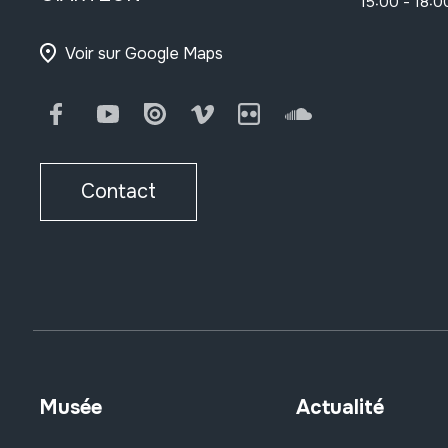
15:00 - 18:0
Voir sur Google Maps
Facebook
Youtube
Issuu
Vimeo
Flickr
SoundCloud
Contact
Musée
Actualité