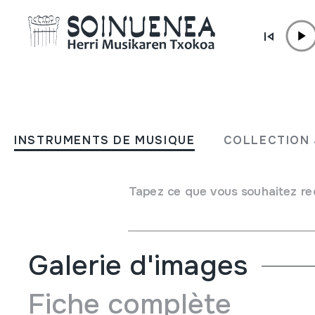
Aller directement au contenu
INSTRUMENTS DE MUSIQUE
Gipuzkoa II (Euskarazko be
INSTRUMENTS DE MUSIQUE
COLLECTION 
Auteur
Gidoi eta Zuzendaritza: Pio Caro Baroja; Julio Caro Baroja E
Tapez ce que vous souhaitez re
Documentales Culturales de Euskadi Emaile ezberdinak
Galerie d'images
Fiche complète