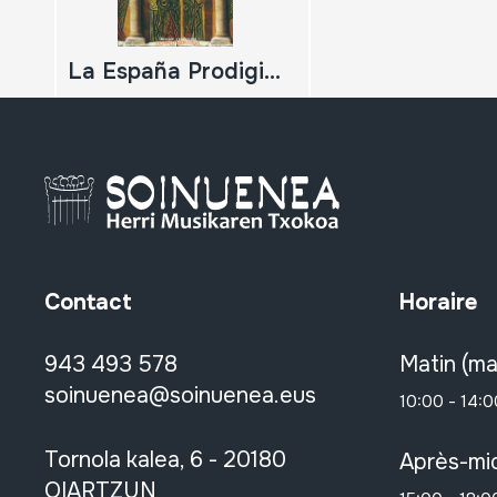
La España Prodigiosa; Nuestras Fiestas I El ciclo festivo La rompida de la hora; 02·01·01; 04·03·01 El carnaval de Bielsa. El toro de sogas; 02·01·01 La subasta de los pasos; 08·01
Contact
Horaire
943 493 578
Matin (ma
soinuenea@soinuenea.eus
10:00 - 14:0
Tornola kalea, 6 - 20180
Après-mid
OIARTZUN