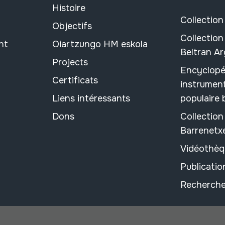
Histoire
Collection
Objectifs
Collection
nt
Oiartzungo HM eskola
Beltran A
Projects
Encyclopé
Certificats
instrument
Liens intéressants
populaire
Dons
Collectio
Barrenetx
Vidéothèq
Publicati
Recherche